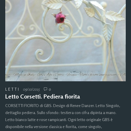
LETTI
09/10/2015
0
Letto Corsetti. Pediera fiorita
CORSETTI FIORITO di GBS. Design di Renee Danzer. Letto Singolo,
dettaglio pediera. Sullo sfondo: testiera con cifra dipinta a mano.
Letto bianco latte e rose rampicanti. Ogni letto originale GBS è
disponibile nella versione classica e fiorita, come singolo,