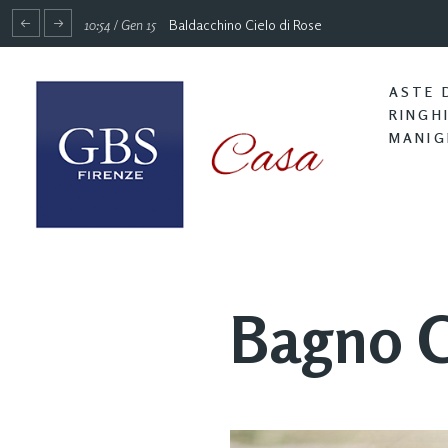
10:54 / Gen 15
Baldacchino Cielo di Rose
ASTE 
RINGH
MANIG
Bagno C