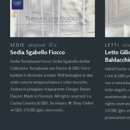
SEDIE
16/09/2016
0
LETTI
01/1
Sedia Sgabello Fiocco
Letto Gili
Baldacchi
Sedia Tornabuoni Fiocco Sedia Sgabello da Bar.
Collezione Tornabuoni con Fiocco di GBS. Ferro
Gilioli Fiorito
battuto e decorato a mano. Nell’immagine le due
Letti di GBS pr
sedie sono in tempera bianca e color biscotto.
con o senza ba
Seduta in plexiglass trasparente. Design: Renee
letto singolo,
Danzer. Made in Florence. All rights reserved. La
matrimoniale o
Cucina Country di GBS. Su misura
Shop Online
rights reserve
➜ GBS-STORE (gbs-store.net)…
STORE (gbs-st
promozioni ne