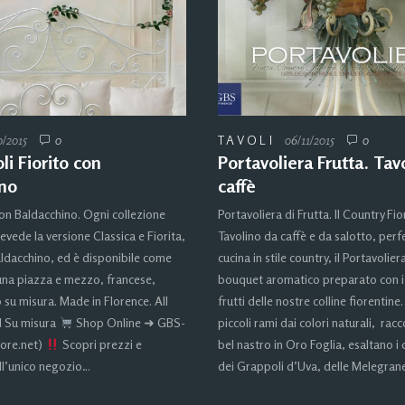
0/2015
0
TAVOLI
06/11/2015
0
oli Fiorito con
Portavoliera Frutta. Tav
no
caffè
 con Baldacchino. Ogni collezione
Portavoliera di Frutta. Il Country Fi
evede la versione Classica e Fiorita,
Tavolino da caffè e da salotto, perf
ldacchino, ed è disponibile come
cucina in stile country, il Portavolier
 una piazza e mezzo, francese,
bouquet aromatico preparato con i 
 su misura. Made in Florence. All
frutti delle nostre colline fiorentine.
d Su misura
Shop Online ➜ GBS-
piccoli rami dai colori naturali, racc
ore.net)
Scopri prezzi e
bel nastro in Oro Foglia, esaltano i c
ll’unico negozio…
dei Grappoli d’Uva, delle Melegran