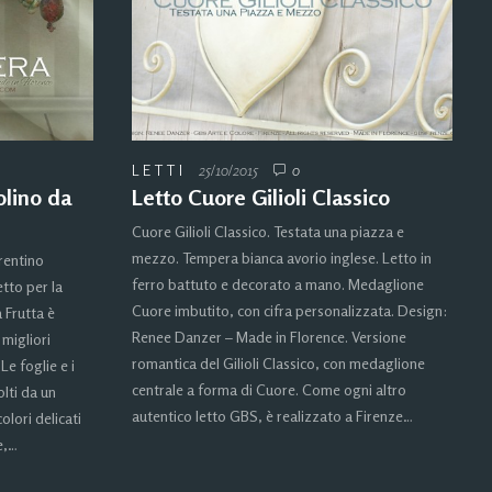
LETTI
25/10/2015
0
olino da
Letto Cuore Gilioli Classico
Cuore Gilioli Classico. Testata una piazza e
mezzo. Tempera bianca avorio inglese. Letto in
orentino
ferro battuto e decorato a mano. Medaglione
etto per la
Cuore imbutito, con cifra personalizzata. Design:
a Frutta è
Renee Danzer – Made in Florence. Versione
migliori
romantica del Gilioli Classico, con medaglione
 Le foglie e i
centrale a forma di Cuore. Come ogni altro
olti da un
autentico letto GBS, è realizzato a Firenze…
olori delicati
e,…