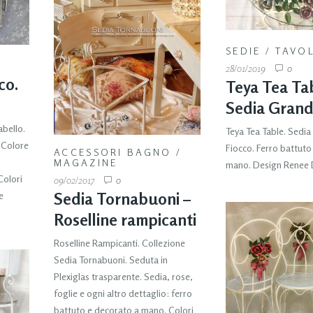
SEDIE
/
TAVOL
28/01/2019
0
co.
Teya Tea Tab
Sedia Grand
bello.
Teya Tea Table. Sedi
. Colore
Fiocco. Ferro battuto
ACCESSORI BAGNO
/
MAGAZINE
mano. Design Renee
Colori
09/02/2017
0
e
Sedia Tornabuoni –
Roselline rampicanti
Roselline Rampicanti. Collezione
Sedia Tornabuoni. Seduta in
Plexiglas trasparente. Sedia, rose,
foglie e ogni altro dettaglio: ferro
battuto e decorato a mano. Colori