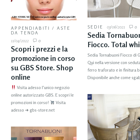
SEDIE
03/06/2021
0
APPENDIABITI
/
ASTE
DA TENDA
Sedia Tornabuo
11/04/2022
0
Fiocco. Total wh
Scopri i prezzi e la
Sedia Tornabuoni Fiocco di 
promozione in corso
Qui nella versione con seduta
su GBS Store. Shop
ferro traforato e in finitura b
online
Disponibile anche come sgab
Visita adesso l’unico negozio
online autorizzato GBS. E scopri le
promozioni in corso!
Visita
adesso ➜ gbs-store.net