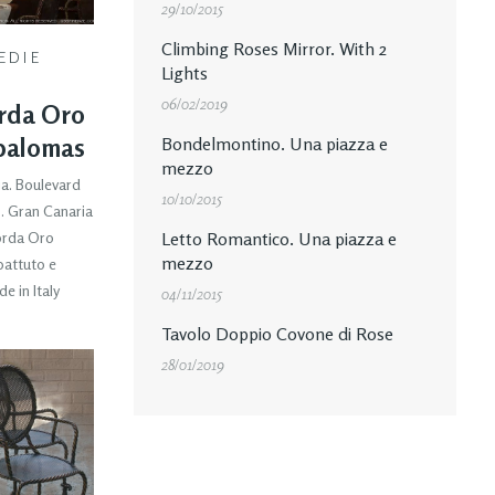
29/10/2015
Climbing Roses Mirror. With 2
EDIE
Lights
06/02/2019
rda Oro
palomas
Bondelmontino. Una piazza e
mezzo
ia. Boulevard
10/10/2015
. Gran Canaria
orda Oro
Letto Romantico. Una piazza e
mezzo
battuto e
e in Italy
04/11/2015
Tavolo Doppio Covone di Rose
28/01/2019