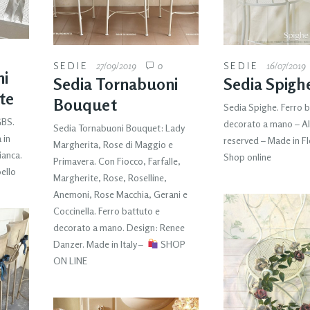
SEDIE
27/09/2019
0
SEDIE
16/07/2019
ni
Sedia Tornabuoni
Sedia Spigh
ite
Bouquet
Sedia Spighe. Ferro b
GBS.
decorato a mano – All
Sedia Tornabuoni Bouquet: Lady
 in
reserved – Made in F
Margherita, Rose di Maggio e
ianca.
Shop online
Primavera. Con Fiocco, Farfalle,
ello
Margherite, Rose, Roselline,
Anemoni, Rose Macchia, Gerani e
Coccinella. Ferro battuto e
decorato a mano. Design: Renee
Danzer. Made in Italy –
SHOP
ON LINE