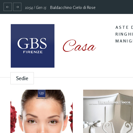
10:54 / Gen 15
Baldacchino Cielo di Rose
ASTE 
RINGH
MANIG
Sedie