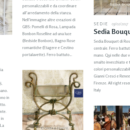
personalizzabili e da coordinare
all’arredamento della stanza.
Nell’immagine altre creazioni di
SEDIE
03/02/2017
GBS: Pomelli di Rosa, Lampada
Sedia Bouq
Bonbon Roselline ad una luce
(Bedside Bonbon), Bagno Rose
Sedia Bouquet di Ros
romantiche (Etagere e Cestino
centrale. Ferro battu
portalavette). Ferro battuto…
mano. Qui nelle due ve
smalto invecchiato e
colori personalizzabil
ia
Gianni Cresci e Rene
Firenze. All right res
S.
Italy
mano.
ono in
tto.
nte.
 in
 La