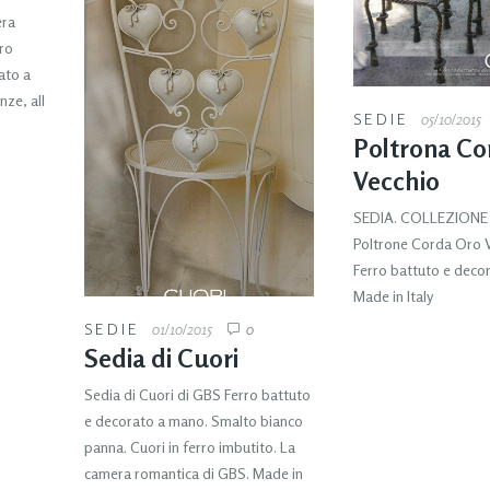
era
oro
ato a
nze, all
SEDIE
05/10/2015
Poltrona Co
Vecchio
SEDIA. COLLEZION
Poltrone Corda Oro V
Ferro battuto e deco
Made in Italy
SEDIE
01/10/2015
0
Sedia di Cuori
Sedia di Cuori di GBS Ferro battuto
e decorato a mano. Smalto bianco
panna. Cuori in ferro imbutito. La
camera romantica di GBS. Made in