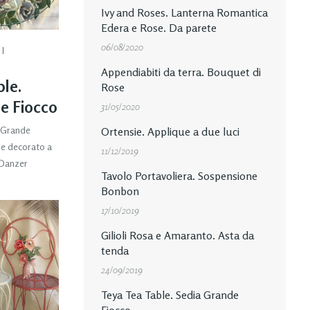
Ivy and Roses. Lanterna Romantica
Edera e Rose. Da parete
06/08/2020
I
Appendiabiti da terra. Bouquet di
le.
Rose
e Fiocco
31/05/2020
a Grande
Ortensie. Applique a due luci
 e decorato a
11/12/2019
 Danzer
Tavolo Portavoliera. Sospensione
Bonbon
17/10/2019
Gilioli Rosa e Amaranto. Asta da
tenda
24/09/2019
Teya Tea Table. Sedia Grande