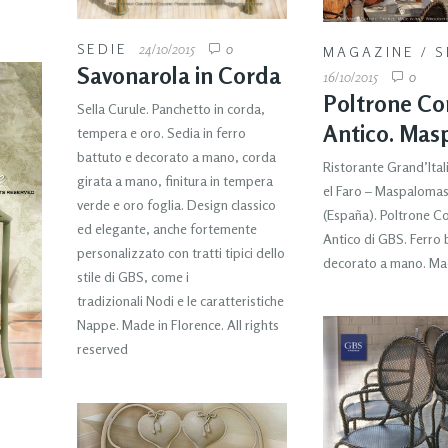
SEDIE
24/10/2015
0
MAGAZINE
/
S
Savonarola in Corda
16/10/2015
0
Poltrone Co
Sella Curule. Panchetto in corda,
Antico. Mas
tempera e oro. Sedia in ferro
battuto e decorato a mano, corda
Ristorante Grand’Ital
girata a mano, finitura in tempera
el Faro – Maspalomas
verde e oro foglia. Design classico
(España). Poltrone C
ed elegante, anche fortemente
Antico di GBS. Ferro 
personalizzato con tratti tipici dello
decorato a mano. Mad
stile di GBS, come i
tradizionali Nodi e le caratteristiche
Nappe. Made in Florence. All rights
reserved