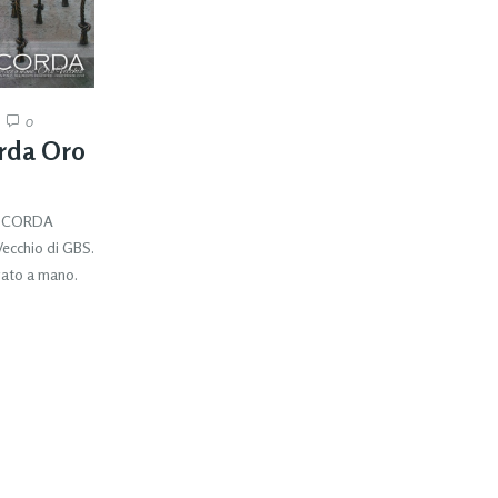
0
rda Oro
E CORDA
ecchio di GBS.
rato a mano.