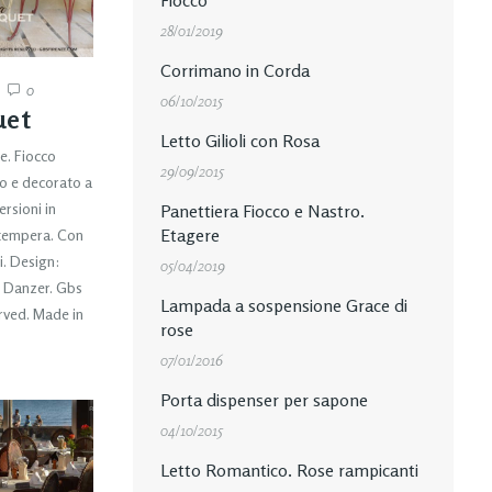
Fiocco
28/01/2019
Corrimano in Corda
0
06/10/2015
uet
Letto Gilioli con Rosa
e. Fiocco
29/09/2015
to e decorato a
rsioni in
Panettiera Fiocco e Nastro.
Etagere
 tempera. Con
i. Design:
05/04/2019
e Danzer. Gbs
Lampada a sospensione Grace di
erved. Made in
rose
07/01/2016
Porta dispenser per sapone
04/10/2015
Letto Romantico. Rose rampicanti