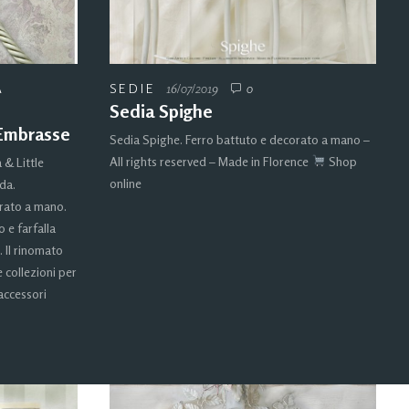
A
SEDIE
16/07/2019
0
Sedia Spighe
. Embrasse
Sedia Spighe. Ferro battuto e decorato a mano –
All rights reserved – Made in Florence
Shop
 & Little
online
da.
rato a mano.
 e farfalla
. Il rinomato
 collezioni per
 accessori