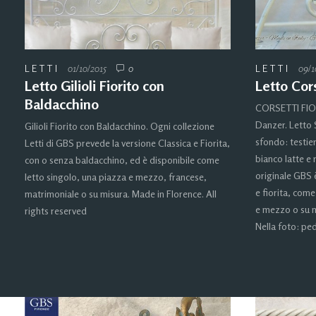
LETTI
01/10/2015
0
LETTI
09/1
Letto Gilioli Fiorito con
Letto Cors
Baldacchino
CORSETTI FIOR
Danzer. Letto 
Gilioli Fiorito con Baldacchino. Ogni collezione
sfondo: testier
Letti di GBS prevede la versione Classica e Fiorita,
bianco latte e 
con o senza baldacchino, ed è disponibile come
originale GBS è
letto singolo, una piazza e mezzo, francese,
e fiorita, com
matrimoniale o su misura. Made in Florence. All
e mezzo o su m
rights reserved
Nella foto: pe