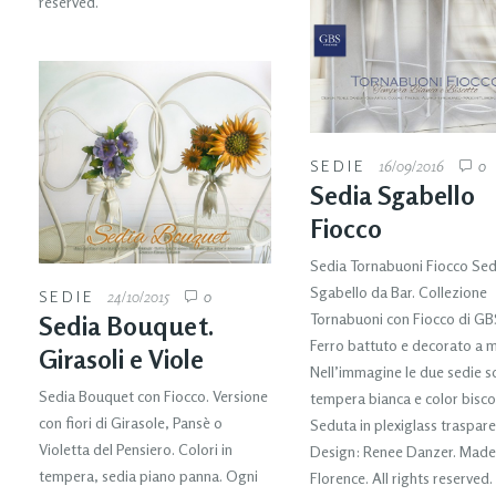
reserved.
SEDIE
16/09/2016
0
Sedia Sgabello
Fiocco
Sedia Tornabuoni Fiocco Sed
Sgabello da Bar. Collezione
SEDIE
24/10/2015
0
Tornabuoni con Fiocco di GB
Sedia Bouquet.
Ferro battuto e decorato a 
Girasoli e Viole
Nell’immagine le due sedie s
Sedia Bouquet con Fiocco. Versione
tempera bianca e color bisco
con fiori di Girasole, Pansè o
Seduta in plexiglass traspare
Violetta del Pensiero. Colori in
Design: Renee Danzer. Made
tempera, sedia piano panna. Ogni
Florence. All rights reserved.