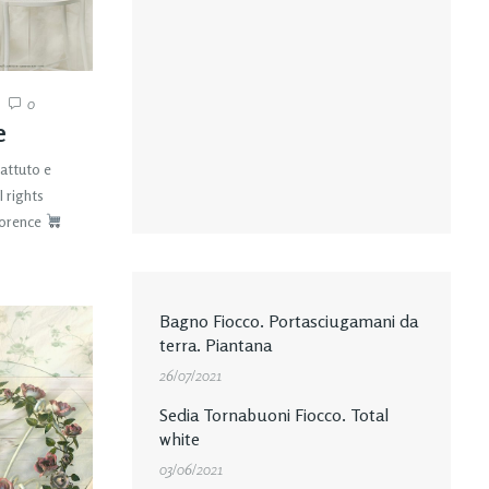
0
e
attuto e
 rights
lorence
Bagno Fiocco. Portasciugamani da
terra. Piantana
26/07/2021
Sedia Tornabuoni Fiocco. Total
white
03/06/2021