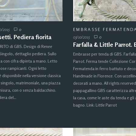
0/2015
0
EMBRASSE FERMATEND
etti. Pediera fiorita
03/10/2015
0
Farfalla & Little Parrot
ITO di GBS. Design di Renee
Singolo, dettaglio pediera. Sullo
Embrasse per tenda di GBS. Farfalla
a con cifra dipinta a mano. Letto
Parrot. Ferma tende Collezione Cor
rose rampicanti. Ogni letto
Fermatenda in ferro battuto e deco
 disponibile nella versione classica
Handmade in Florence. Con uccellino
e singolo, matrimoniale, una piazza
decorati a mano. All rights reserved
isura, con o senza baldacchino.
pappagallino GBS caratterizza altre
diera del…
la casa, come le aste da tenda e gli
bagno. Link: Little Parrot