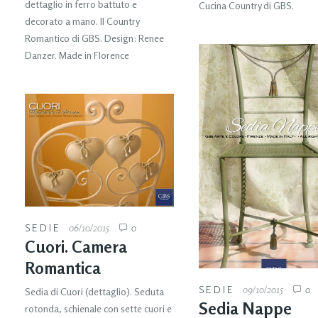
dettaglio in ferro battuto e
Cucina Country di GBS.
decorato a mano. Il Country
Romantico di GBS. Design: Renee
Danzer. Made in Florence
SEDIE
06/10/2015
0
Cuori. Camera
Romantica
SEDIE
09/10/2015
0
Sedia di Cuori (dettaglio). Seduta
Sedia Nappe
rotonda, schienale con sette cuori e