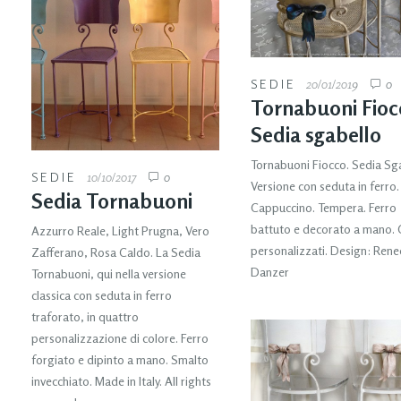
SEDIE
20/01/2019
0
Tornabuoni Fioc
Sedia sgabello
Tornabuoni Fiocco. Sedia Sga
SEDIE
10/10/2017
0
Versione con seduta in ferro
Sedia Tornabuoni
Cappuccino. Tempera. Ferro
battuto e decorato a mano. 
Azzurro Reale, Light Prugna, Vero
personalizzati. Design: Rene
Zafferano, Rosa Caldo. La Sedia
Danzer
Tornabuoni, qui nella versione
classica con seduta in ferro
traforato, in quattro
personalizzazione di colore. Ferro
forgiato e dipinto a mano. Smalto
invecchiato. Made in Italy. All rights