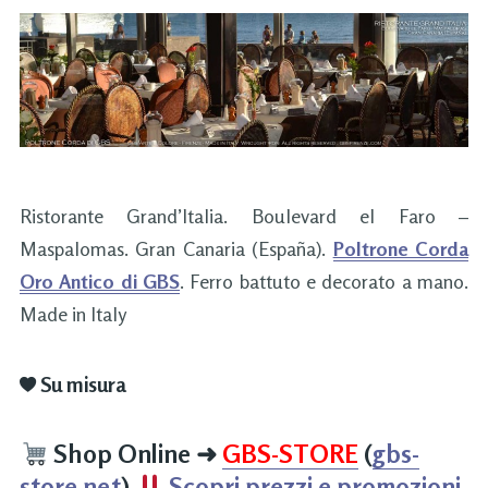
Ristorante Grand’Italia. Boulevard el Faro –
Maspalomas. Gran Canaria (España).
Poltrone Corda
Oro Antico di GBS
. Ferro battuto e decorato a mano.
Made in Italy
Su misura
Shop Online
➜
GBS-STORE
(
gbs-
store.net
)
Scopri prezzi e promozioni