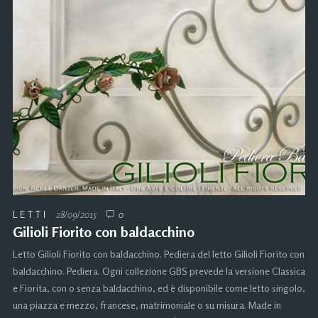
LETTI
28/09/2015
0
Gilioli Fiorito con baldacchino
Letto Gilioli Fiorito con baldacchino. Pediera del letto Gilioli Fiorito con
baldacchino. Pediera. Ogni collezione GBS prevede la versione Classica
e Fiorita, con o senza baldacchino, ed è disponibile come letto singolo,
una piazza e mezzo, francese, matrimoniale o su misura. Made in