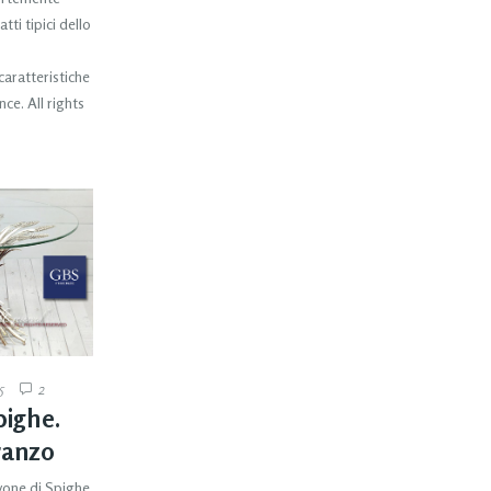
tti tipici dello
 caratteristiche
ce. All rights
5
2
pighe.
ranzo
one di Spighe.