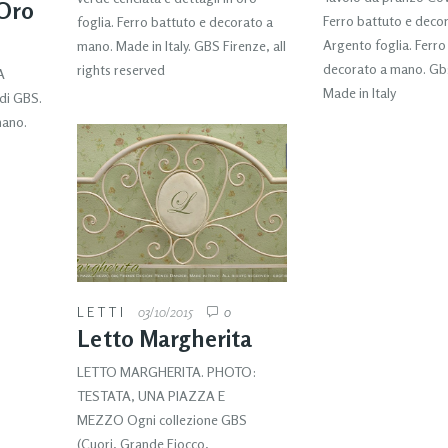
 Oro
Ferro battuto e deco
foglia. Ferro battuto e decorato a
Argento foglia. Ferro
mano. Made in Italy. GBS Firenze, all
decorato a mano. Gbs
rights reserved
A
Made in Italy
di GBS.
mano.
LETTI
03/10/2015
0
Letto Margherita
LETTO MARGHERITA. PHOTO:
TESTATA, UNA PIAZZA E
MEZZO Ogni collezione GBS
(Cuori, Grande Fiocco,