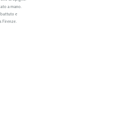
rato a mano.
 battuto e
 Firenze.