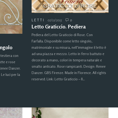
LETTI
02/11/2015
0
Letto Graticcio. Pediera
Pediera del Letto Graticcio di Rose. Con
Farfalla. Disponibile come letto singolo,
ingolo
matrimoniale e su misura, nell’immagine il letto è
ad una piazza e mezzo. Letto in ferro battuto e
testiera con
decorato a mano, colori in tempera naturale e
atte e rose
smalto anticato. Rose rampicanti. Design: Renee
 Renee Danzer.
Danzer. GBS Firenze. Made in Florence. All rights
 Le luci per la
reserved. Link: Letto Graticcio – Il…