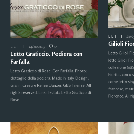
LETTI
28/0
Gilioli Fi
LETTI
14/10/2015
0
Letto Graticcio. Pediera con
Letto Gilioli F
letto Gilioli F
Farfalla
collezione GBS
Letto Graticcio di Rose. Con Farfalla. Photo:
Fiorita, con o 
dettaglio della pediera. Made in Italy. Design:
come letto sin
Gianni Cresci e Renee Danzer. GBS Firenze. All
francese, matr
rights reserved. Link: Testata Letto Graticco di
Florence. All r
Rose