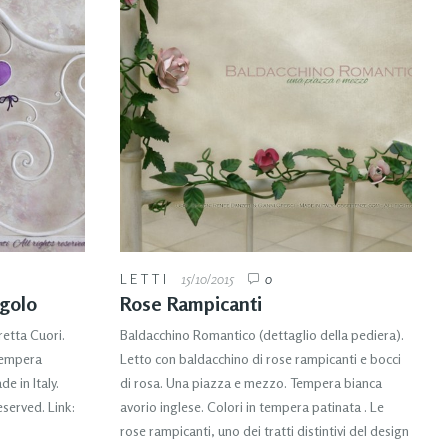
LETTI
15/10/2015
0
ngolo
Rose Rampicanti
retta Cuori.
Baldacchino Romantico (dettaglio della pediera).
Tempera
Letto con baldacchino di rose rampicanti e bocci
e in Italy.
di rosa. Una piazza e mezzo. Tempera bianca
eserved. Link:
avorio inglese. Colori in tempera patinata . Le
rose rampicanti, uno dei tratti distintivi del design