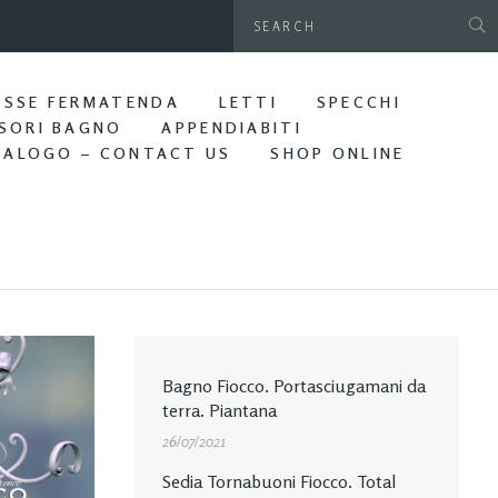
gamani da parete. Bagno Edera
ASSE FERMATENDA
LETTI
SPECCHI
SORI BAGNO
APPENDIABITI
TALOGO – CONTACT US
SHOP ONLINE
Bagno Fiocco. Portasciugamani da
terra. Piantana
26/07/2021
Sedia Tornabuoni Fiocco. Total