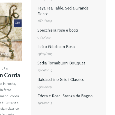
Teya Tea Table. Sedia Grande
Fiocco
28/01/2019
Specchiera rose e bocci
03/10/2015
Letto Gilioli con Rosa
29/09/2015
Sedia Tornabuoni Bouquet
0
27/09/2019
in Corda
Baldacchino Gilioli Classico
to in corda,
09/10/2015
in ferro
Edera e Rose. Stanza da Bagno
 mano, corda
ra in tempera
29/10/2015
esign classico
ortemente