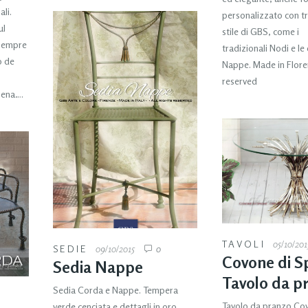
ali.
personalizzato con tra
ul
stile di GBS, come i
 sempre
tradizionali Nodi e le
o de
Nappe. Made in Floren
reserved
mena….
TAVOLI
05/10/201
SEDIE
09/10/2015
0
Covone di S
Sedia Nappe
Tavolo da p
Sedia Corda e Nappe. Tempera
Tavolo da pranzo Cov
verde cenciata e dettagli in oro