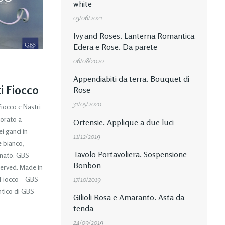
white
03/06/2021
Ivy and Roses. Lanterna Romantica
Edera e Rose. Da parete
06/08/2020
I
Appendiabiti da terra. Bouquet di
i Fiocco
Rose
31/05/2020
iocco e Nastri
corato a
Ortensie. Applique a due luci
i ganci in
11/12/2019
e bianco,
Tavolo Portavoliera. Sospensione
tinato. GBS
Bonbon
served. Made in
17/10/2019
e Fiocco – GBS
ntico di GBS
Gilioli Rosa e Amaranto. Asta da
tenda
24/09/2019