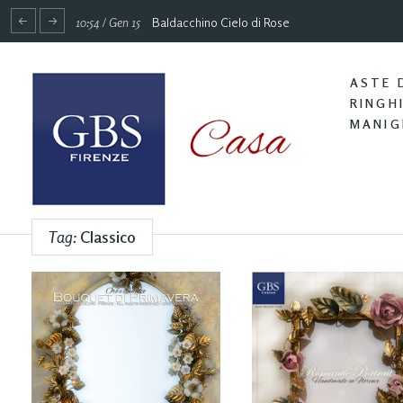
10:54 / Gen 15
Baldacchino Cielo di Rose
ASTE 
RINGH
MANIG
Tag:
Classico