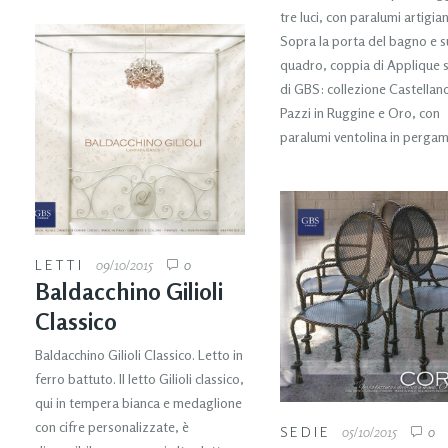
tre luci, con paralumi artigian
Sopra la porta del bagno e s
quadro, coppia di Applique
di GBS: collezione Castellan
Pazzi in Ruggine e Oro, con
paralumi ventolina in perga
LETTI
09/10/2015
0
Baldacchino Gilioli
Classico
Baldacchino Gilioli Classico. Letto in
ferro battuto. Il letto Gilioli classico,
qui in tempera bianca e medaglione
con cifre personalizzate, è
SEDIE
05/10/2015
0