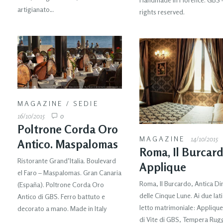
artigianato…
rights reserved.
MAGAZINE
/
SEDIE
16/10/2015
0
Poltrone Corda Oro
MAGAZINE
14/10/2015
Antico. Maspalomas
Roma, Il Burcard
Ristorante Grand’Italia. Boulevard
Applique
el Faro – Maspalomas. Gran Canaria
Roma, Il Burcardo, Antica D
(España). Poltrone Corda Oro
delle Cinque Lune. Ai due lati
Antico di GBS. Ferro battuto e
letto matrimoniale: Applique
decorato a mano. Made in Italy
di Vite di GBS, Tempera Rugg