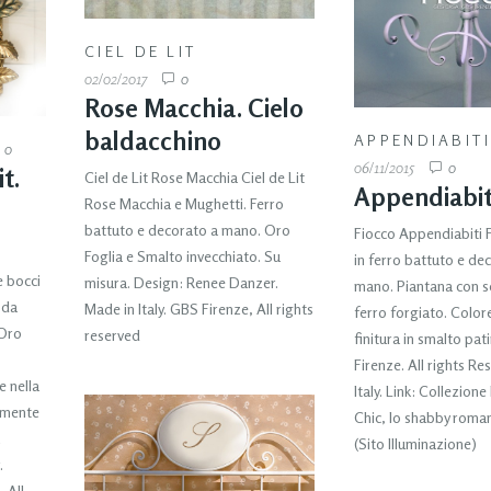
CIEL DE LIT
02/02/2017
0
Rose Macchia. Cielo
baldacchino
APPENDIABIT
0
06/11/2015
0
t.
Ciel de Lit Rose Macchia Ciel de Lit
Appendiabit
Rose Macchia e Mughetti. Ferro
battuto e decorato a mano. Oro
Fiocco Appendiabiti F
Foglia e Smalto invecchiato. Su
in ferro battuto e de
e bocci
misura. Design: Renee Danzer.
mano. Piantana con se
 da
Made in Italy. GBS Firenze, All rights
ferro forgiato. Color
 Oro
reserved
finitura in smalto pa
Firenze. All rights Re
e nella
Italy. Link: Collezion
amente
Chic, lo shabby roma
(Sito Illuminazione)
.
 All