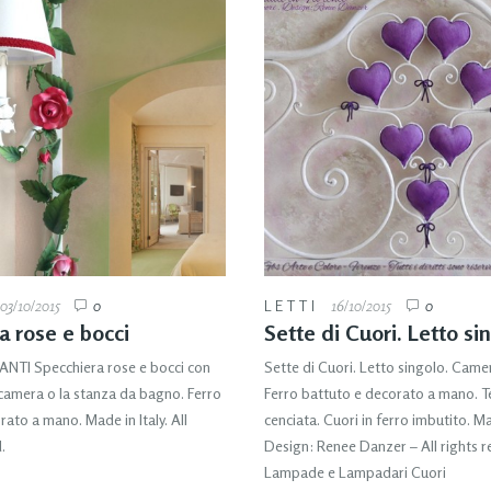
03/10/2015
0
LETTI
16/10/2015
0
a rose e bocci
Sette di Cuori. Letto si
TI Specchiera rose e bocci con
Sette di Cuori. Letto singolo. Came
a camera o la stanza da bagno. Ferro
Ferro battuto e decorato a mano. 
ato a mano. Made in Italy. All
cenciata. Cuori in ferro imbutito. Mad
.
Design: Renee Danzer – All rights r
Lampade e Lampadari Cuori