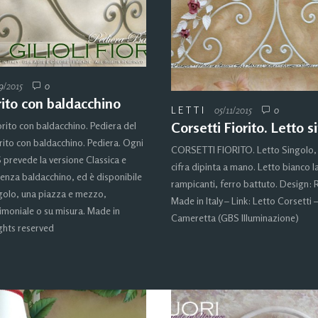
9/2015
0
orito con baldacchino
LETTI
05/11/2015
0
Corsetti Fiorito. Letto s
iorito con baldacchino. Pediera del
iorito con baldacchino. Pediera. Ogni
CORSETTI FIORITO. Letto Singolo, 
 prevede la versione Classica e
cifra dipinta a mano. Letto bianco l
senza baldacchino, ed è disponibile
rampicanti, ferro battuto. Design:
golo, una piazza e mezzo,
Made in Italy – Link: Letto Corsetti –
imoniale o su misura. Made in
Cameretta (GBS Illuminazione)
ights reserved