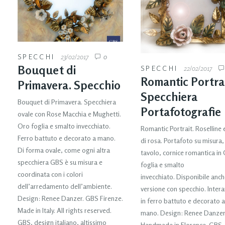
SPECCHI
23/02/2017
0
Bouquet di
SPECCHI
22/02/2017
Romantic Portrai
Primavera. Specchio
Specchiera
Bouquet di Primavera. Specchiera
Portafotografie
ovale con Rose Macchia e Mughetti.
Oro foglia e smalto invecchiato.
Romantic Portrait. Roselline 
Ferro battuto e decorato a mano.
di rosa. Portafoto su misura,
Di forma ovale, come ogni altra
tavolo, cornice romantica in
specchiera GBS è su misura e
foglia e smalto
coordinata con i colori
invecchiato. Disponibile anch
dell’arredamento dell’ambiente.
versione con specchio. Inter
Design: Renee Danzer. GBS Firenze.
in ferro battuto e decorato a
Made in Italy. All rights reserved.
mano. Design: Renee Danzer
GBS, design italiano, altissimo
Handmade in Florence. GBS –