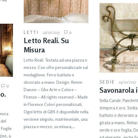
LETTI
29/10/2015
0
Letto Reali. Su
Misura
Letto Reali. Testata ad una piazza e
mezzo. Con cifre personalizzate sul
medaglione. Ferro battuto e
SEDIE
24/10/2015
decorato a mano. Design: Renee
0
Savonarola 
Danzer – Gbs Arte e Colore –
o.
Firenze – All rights reserved – Made
Sella Curule. Panchet
in Florence Colori personalizzati.
tempera e oro. Sedia 
Ogni letto di GBS è disponibile nella
imora
battuto e decorato a
versione singolo, matrimoniale, una
 del
girata a mano, finitu
piazza e mezzo, su misura,…
 Foglie
verde e oro foglia. D
ine, a
ed elegante, anche f