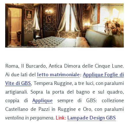
Roma, Il Burcardo, Antica Dimora delle Cinque Lune.
Ai due lati del
letto matrimoniale
:
Applique Foglie di
Vite di GBS
, Tempera Ruggine, a tre luci, con paralumi
artigianali. Sopra la porta del bagno e sul quadro,
coppia di
Applique
sempre di GBS: collezione
Castellano de Pazzi in Ruggine e Oro, con paralumi
ventolina in pergamena
.
Link:
Lampade Design GBS