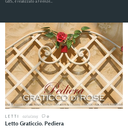
GBS, è realizzato a Firenze…
LETTI
02/11/2015
0
Letto Graticcio. Pediera