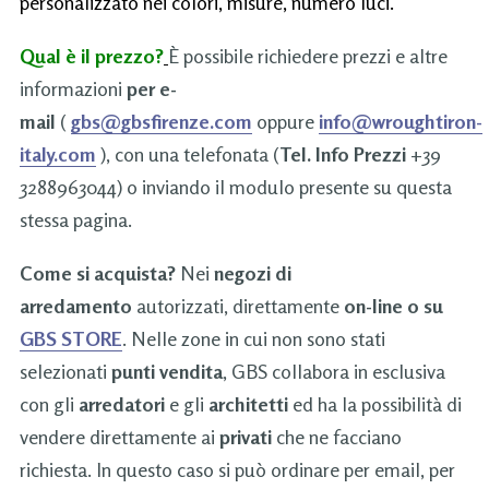
personalizzato nei colori, misure, numero luci.
Qual è il prezzo?
È possibile richiedere prezzi e altre
informazioni
per e-
mail
(
gbs@gbsfirenze.com
oppure
info@wroughtiron-
italy.com
), con una telefonata (
Tel. Info Prezzi
+39
3288963044) o inviando il modulo presente su questa
stessa pagina.
Come si acquista?
Nei
negozi di
arredamento
autorizzati, direttamente
on-line o su
GBS STORE
. Nelle zone in cui non sono stati
selezionati
punti vendita
, GBS collabora in esclusiva
con gli
arredatori
e gli
architetti
ed ha la possibilità di
vendere direttamente ai
privati
che ne facciano
richiesta. In questo caso si può ordinare per email, per