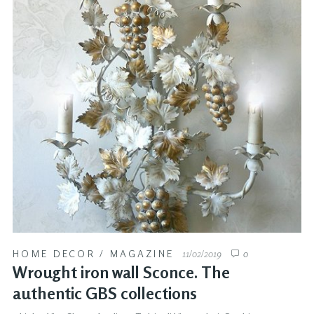
HOME DECOR
/
MAGAZINE
11/02/2019
0
Wrought iron wall Sconce. The
authentic GBS collections