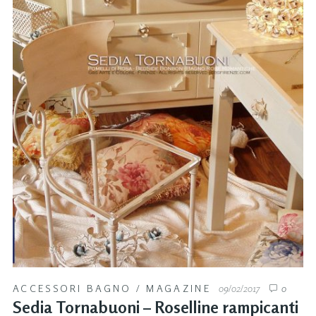
ACCESSORI BAGNO
/
MAGAZINE
09/02/2017
0
Sedia Tornabuoni – Roselline rampicanti