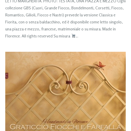
LETTO MARGHERITA. PHOTO: TESTATA, UNA PIAZZA E MEZZO Ogni
collezione GBS (Cuori, Grande Fiocco, Bondelmonti, Corsetti, Fiocco,
Romantico, Gilioli, Fiocco e Nastri) prevede la versione Classica e
Fiorita, con o senza baldacchino, ed è disponibile come letto singolo,
una piazza e mezzo, francese, matrimoniale o su misura. Made in
Florence. All rights reserved Su misura
…