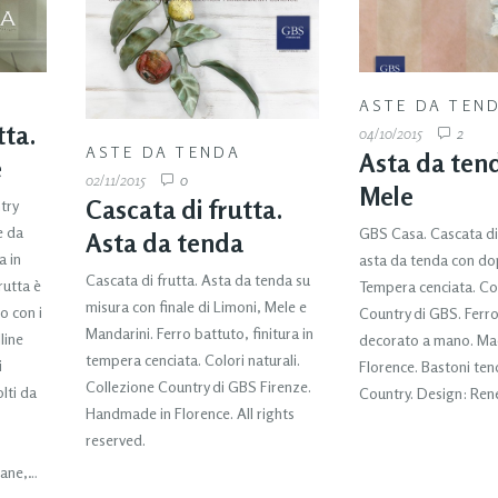
0
ASTE DA TEN
tta.
04/10/2015
2
ASTE DA TENDA
Asta da ten
è
02/11/2015
0
Mele
Cascata di frutta.
try
e da
GBS Casa. Cascata di
Asta da tenda
a in
asta da tenda con dop
Cascata di frutta. Asta da tenda su
Frutta è
Tempera cenciata. Co
misura con finale di Limoni, Mele e
o con i
Country di GBS. Ferro
Mandarini. Ferro battuto, finitura in
line
decorato a mano. Ma
tempera cenciata. Colori naturali.
i
Florence. Bastoni ten
Collezione Country di GBS Firenze.
olti da
Country. Design: Re
Handmade in Florence. All rights
reserved.
rane,…