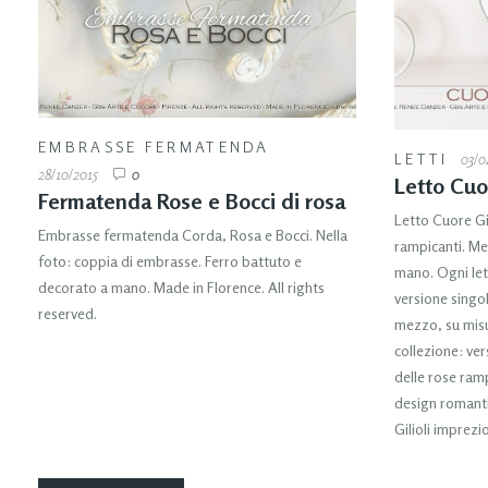
EMBRASSE FERMATENDA
LETTI
03/0
28/10/2015
0
Letto Cuor
Fermatenda Rose e Bocci di rosa
Letto Cuore Gil
Embrasse fermatenda Corda, Rosa e Bocci. Nella
rampicanti. Me
foto: coppia di embrasse. Ferro battuto e
mano. Ogni let
decorato a mano. Made in Florence. All rights
versione singo
reserved.
mezzo, su misu
collezione: ver
delle rose rampi
design romanti
Gilioli imprezi