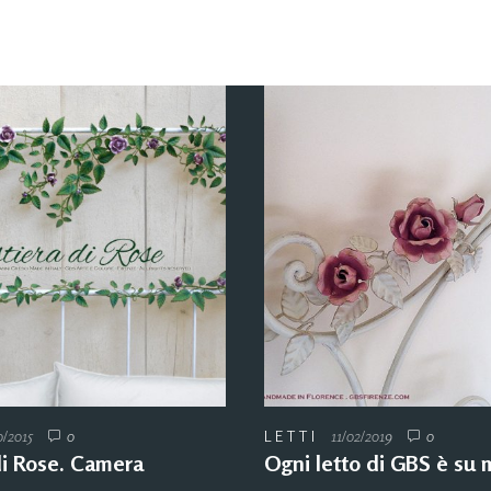
0/2015
0
LETTI
11/02/2019
0
di Rose. Camera
Ogni letto di GBS è su 