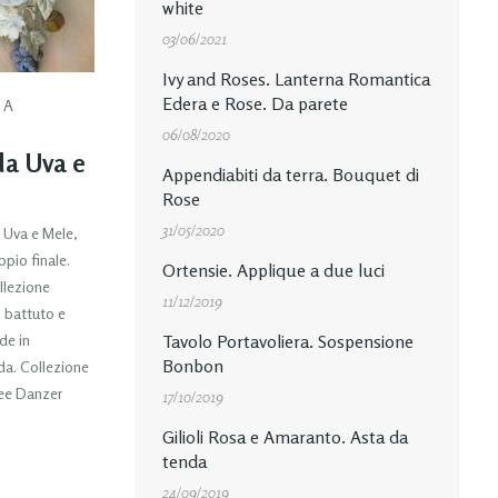
white
03/06/2021
Ivy and Roses. Lanterna Romantica
Edera e Rose. Da parete
DA
06/08/2020
da Uva e
Appendiabiti da terra. Bouquet di
Rose
31/05/2020
 Uva e Mele,
pio finale.
Ortensie. Applique a due luci
llezione
11/12/2019
 battuto e
de in
Tavolo Portavoliera. Sospensione
Bonbon
da. Collezione
nee Danzer
17/10/2019
Gilioli Rosa e Amaranto. Asta da
tenda
24/09/2019