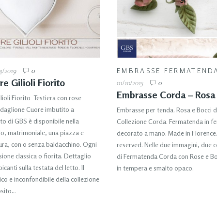
4/2019
0
EMBRASSE FERMATEND
e Gilioli Fiorito
01/10/2015
0
Embrasse Corda – Rosa 
ioli Fiorito Testiera con rose
daglione Cuore imbutito a
Embrasse per tenda. Rosa e Bocci d
to di GBS è disponibile nella
Collezione Corda. Fermatenda in fe
lo, matrimoniale, una piazza e
decorato a mano. Made in Florence. 
ra, con o senza baldacchino. Ogni
reserved. Nelle due immagini, due 
sione classica o fiorita. Dettaglio
di Fermatenda Corda con Rose e Boc
canti sulla testata del letto. Il
in tempera e smalto opaco.
co e inconfondibile della collezione
osito…