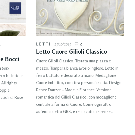
A
LETTI
25/10/2015
0
Letto Cuore Gilioli Classico
e Bocci
Cuore Gilioli Classico. Testata una piazza e
mezzo. Tempera bianca avorio inglese. Letto in
i GBS.
ferro battuto e decorato a mano. Medaglione
rro battuto e
Cuore imbutito, con cifra personalizzata. Design:
All rights
Renee Danzer – Made in Florence. Versione
coppie
romantica del Gilioli Classico, con medaglione
cioli di Rose
centrale a forma di Cuore. Come ogni altro
autentico letto GBS, è realizzato a Firenze…