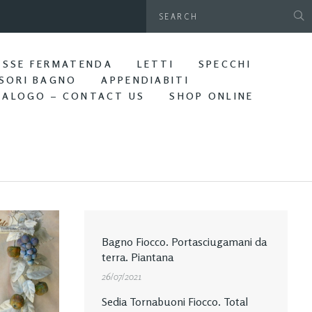
gamani da parete. Bagno Edera
ASSE FERMATENDA
LETTI
SPECCHI
SORI BAGNO
APPENDIABITI
TALOGO – CONTACT US
SHOP ONLINE
Bagno Fiocco. Portasciugamani da
terra. Piantana
26/07/2021
Sedia Tornabuoni Fiocco. Total