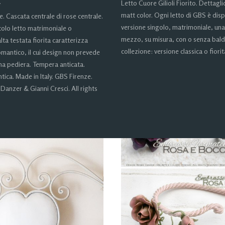
Letto Cuore Gilioli Fiorito. Dettagl
matt color. Ogni letto di GBS è disp
e. Cascata centrale di rose centrale.
versione singolo, matrimoniale, una
colo letto matrimoniale o
mezzo, su misura, con o senza bald
lta testata fiorita caratterizza
collezione: versione classica o fiori
omantico, il cui design non prevede
una pediera. Tempera anticata.
ca. Made in Italy. GBS Firenze.
Danzer & Gianni Cresci. All rights