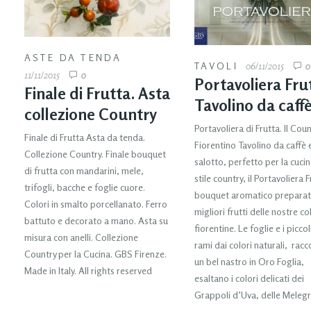
ASTE DA TENDA
TAVOLI
06/11/2015
11/11/2015
0
Portavoliera Fru
Finale di Frutta. Asta
Tavolino da caff
collezione Country
Portavoliera di Frutta. Il Coun
Finale di Frutta Asta da tenda.
Fiorentino Tavolino da caffè 
Collezione Country. Finale bouquet
salotto, perfetto per la cucin
di frutta con mandarini, mele,
stile country, il Portavoliera 
trifogli, bacche e foglie cuore.
bouquet aromatico preparat
Colori in smalto porcellanato. Ferro
migliori frutti delle nostre col
battuto e decorato a mano. Asta su
fiorentine. Le foglie e i piccol
misura con anelli. Collezione
rami dai colori naturali, racc
Country per la Cucina. GBS Firenze.
un bel nastro in Oro Foglia,
Made in Italy. All rights reserved
esaltano i colori delicati dei
Grappoli d’Uva, delle Meleg