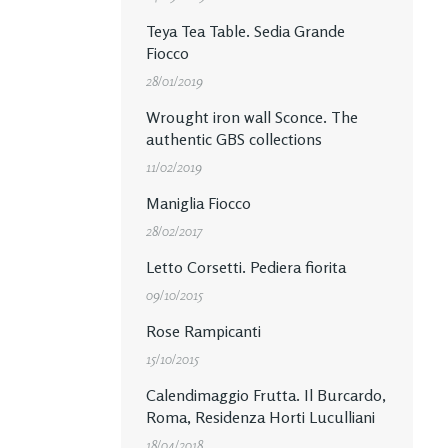
Teya Tea Table. Sedia Grande
Fiocco
28/01/2019
Wrought iron wall Sconce. The
authentic GBS collections
11/02/2019
Maniglia Fiocco
28/02/2017
Letto Corsetti. Pediera fiorita
09/10/2015
Rose Rampicanti
15/10/2015
Calendimaggio Frutta. Il Burcardo,
Roma, Residenza Horti Luculliani
18/04/2018