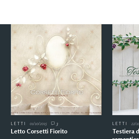
LETTI
01/10/2015
3
LETTI
22/1
Letto Corsetti Fiorito
Testiera 