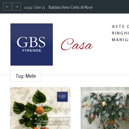
10:54 / Gen 15
Baldacchino Cielo di Rose
ASTE 
RINGH
MANIG
Tag:
Mele