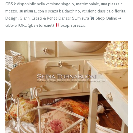
GBS è disponibile nella versione singolo, matrimoniale, una piazza e
mezzo, su misura, con o senza baldacchino, versione classica o fiorita.
Design: Gianni Cresci & Renee Danzer Su misura
Shop Online ➜
GBS-STORE (gbs-store.net)
Scopri prezzi…