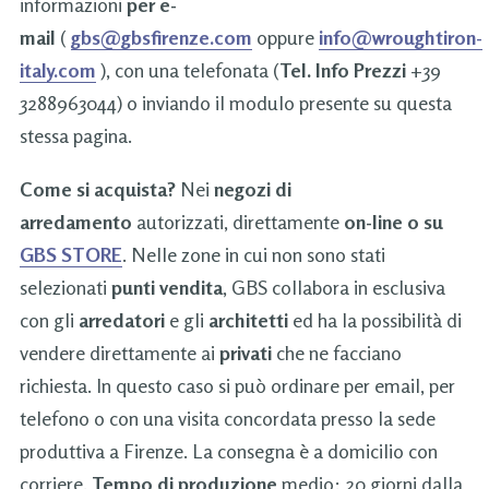
informazioni
per e-
mail
(
gbs@gbsfirenze.com
oppure
info@wroughtiron-
italy.com
), con una telefonata (
Tel. Info Prezzi
+39
3288963044) o inviando il modulo presente su questa
stessa pagina.
Come si acquista?
Nei
negozi di
arredamento
autorizzati, direttamente
on-line o su
GBS STORE
. Nelle zone in cui non sono stati
selezionati
punti vendita
, GBS collabora in esclusiva
con gli
arredatori
e gli
architetti
ed ha la possibilità di
vendere direttamente ai
privati
che ne facciano
richiesta. In questo caso si può ordinare per email, per
telefono o con una visita concordata presso la sede
produttiva a Firenze. La consegna è a domicilio con
corriere.
Tempo di produzione
medio: 20 giorni dalla