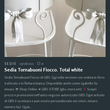
SEDIE
03/06/2021
0
Sedia Tornabuoni Fiocco. Total white
Sedia Tornabuoni Fiocco di GBS. Qui nella versione con seduta in ferro
traforato e in finitura bianca. Disponibile anche come sgabello Su
misura
Shop Online ➜ GBS-STORE (gbs-store.net)
Scopri
prezzi e promozioni nell’unico negozio autorizzato GBS Ogni articolo
di GBS è su misura e può essere personalizzato nei colori, misure,
numero luci. Qual…