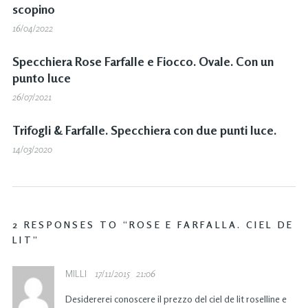
scopino
16/04/2022
Specchiera Rose Farfalle e Fiocco. Ovale. Con un
punto luce
26/07/2021
Trifogli & Farfalle. Specchiera con due punti luce.
14/03/2020
2 RESPONSES TO “ROSE E FARFALLA. CIEL DE
LIT”
MILLI
17/11/2015
21:06
Desidererei conoscere il prezzo del ciel de lit roselline e