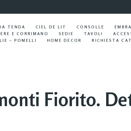
9:57 / Nov 25
Portasciu
DA TENDA
CIEL DE LIT
CONSOLLE
EMBR
IERE E CORRIMANO
SEDIE
TAVOLI
ACCES
LIE – POMELLI
HOME DECOR
RICHIESTA CA
onti Fiorito. Det