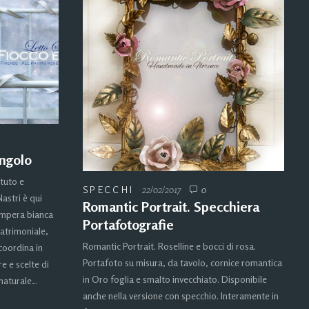
ingolo
ttuto e
SPECCHI
22/02/2017
0
astri è qui
Romantic Portrait. Specchiera
empera bianca
Portafotografie
atrimoniale,
Romantic Portrait. Roselline e bocci di rosa.
coordina in
Portafoto su misura, da tavolo, cornice romantica
e e scelte di
in Oro foglia e smalto invecchiato. Disponibile
 naturale…
anche nella versione con specchio. Interamente in