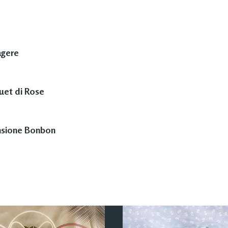
agere
uet di Rose
nsione Bonbon