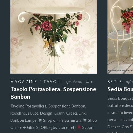
MAGAZINE
/
TAVOLI
17/10/2019
0
SEDIE
03/0
Tavolo Portavoliera. Sospensione
Sedia Bo
Bonbon
Sedia Bouquet 
battuto e deco
Tavolino Portavoliera. Sospensione Bonbon,
in smalto inve
Roselline, 1 Luce. Design: Gianni Cresci. Link:
personalizzabi
Bonbon Lamps
Shop online Su misura
Shop
Danzer. Gbs Fi
Online ➜ GBS-STORE (gbs-store.net)
Scopri