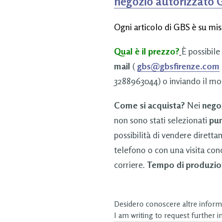
negozio autorizzato
Ogni articolo di GBS è su mis
Qual è il prezzo?
È possibile
mail
(
gbs@gbsfirenze.com
3288963044) o inviando il mo
Come si acquista?
Nei
nego
non sono stati selezionati
pun
possibilità di vendere dirett
telefono o con una visita con
corriere.
Tempo di produzio
Desidero conoscere altre informa
I am writing to request further 