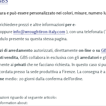
 GBS
ura e può essere personalizzato nei colori, misure, numero lu
 richiedere prezzi e altre informazioni
per e-
oppure
info@wroughtiron-italy.com
), con una telefonata (
dulo presente su questa stessa pagina.
zi di arredamento
autorizzati, direttamente
on-line o su
GB
ti vendita
, GBS collabora in esclusiva con gli
arredatori
e g
amente ai
privati
che ne facciano richiesta. In questo caso si p
cordata presso la sede produttiva a Firenze. La consegna è a
ne
medio: 20 giorni dalla conferma dell'ordine.
zioni riguardo al seguente articolo:
information about: