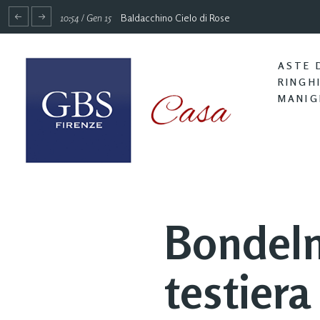
10:54 / Gen 15
Baldacchino Cielo di Rose
ASTE 
RINGH
MANIG
Bondelm
testiera