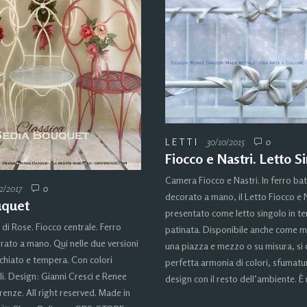
LETTI
30/10/2015
0
Fiocco e Nastri. Letto S
Camera Fiocco e Nastri. In ferro ba
2/2017
0
decorato a mano, il Letto Fiocco e N
uquet
presentato come letto singolo in t
di Rose. Fiocco centrale. Ferro
patinata. Disponibile anche come m
rato a mano. Qui nelle due versioni
una piazza e mezzo o su misura, si 
cchiato e tempera. Con colori
perfetta armonia di colori, sfumatur
li. Design: Gianni Cresci e Renee
design con il resto dell’ambiente. È
renze. All right reserved. Made in