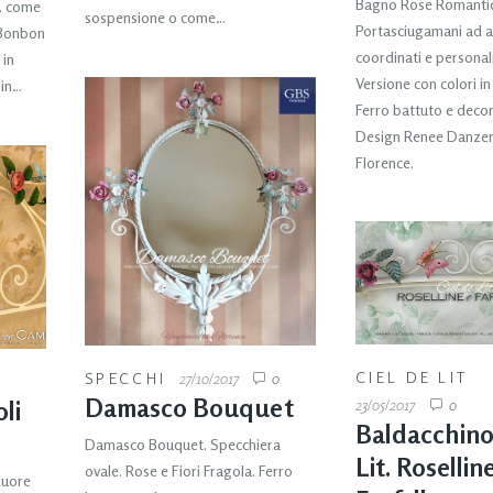
Bagno Rose Romanti
e, come
sospensione o come…
Portasciugamani ad an
 Bonbon
coordinati e personali
 in
Versione con colori i
 in…
Ferro battuto e deco
Design Renee Danzer
Florence.
CIEL DE LIT
SPECCHI
27/10/2017
0
Damasco Bouquet
23/05/2017
0
li
Baldacchino
Damasco Bouquet. Specchiera
Lit. Rosellin
ovale. Rose e Fiori Fragola. Ferro
Cuore