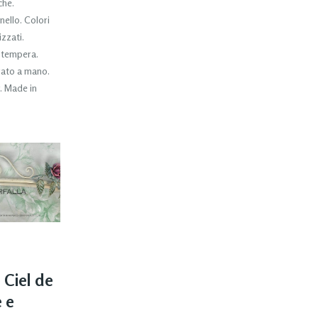
che.
ello. Colori
zzati.
n tempera.
rato a mano.
. Made in
 Ciel de
e e