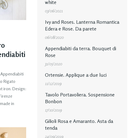
white
03/06/2021
Ivy and Roses. Lanterna Romantica
Edera e Rose. Da parete
I
06/08/2020
ro
Appendiabiti da terra. Bouquet di
ndiabiti
Rose
31/05/2020
 Appendiabiti
Ortensie. Applique a due luci
o Rigato
11/12/2019
 iron. Design:
Tavolo Portavoliera. Sospensione
Firenze
Bonbon
made in
17/10/2019
Gilioli Rosa e Amaranto. Asta da
tenda
24/09/2019