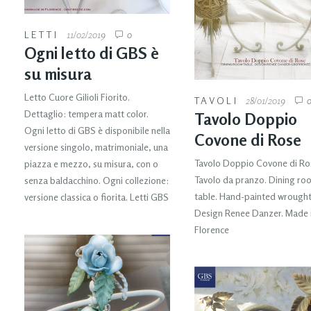
LETTI
11/02/2019
0
Ogni letto di GBS è
su misura
Letto Cuore Gilioli Fiorito.
TAVOLI
28/01/2019
Dettaglio: tempera matt color.
Tavolo Doppio
Ogni letto di GBS è disponibile nella
Covone di Rose
versione singolo, matrimoniale, una
Tavolo Doppio Covone di Ro
piazza e mezzo, su misura, con o
Tavolo da pranzo. Dining ro
senza baldacchino. Ogni collezione:
table. Hand-painted wrought 
versione classica o fiorita. Letti GBS
Design Renee Danzer. Made 
Florence