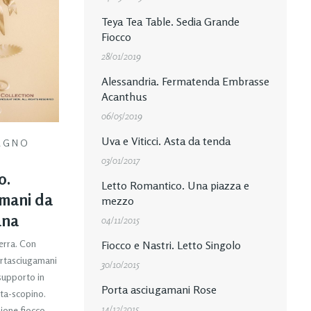
Teya Tea Table. Sedia Grande
Fiocco
28/01/2019
Alessandria. Fermatenda Embrasse
Acanthus
06/05/2019
Uva e Viticci. Asta da tenda
AGNO
03/01/2017
o.
Letto Romantico. Una piazza e
mani da
mezzo
ana
04/11/2015
erra. Con
Fiocco e Nastri. Letto Singolo
ortasciugamani
30/10/2015
 supporto in
Porta asciugamani Rose
rta-scopino.
14/12/2015
ione fiocco.