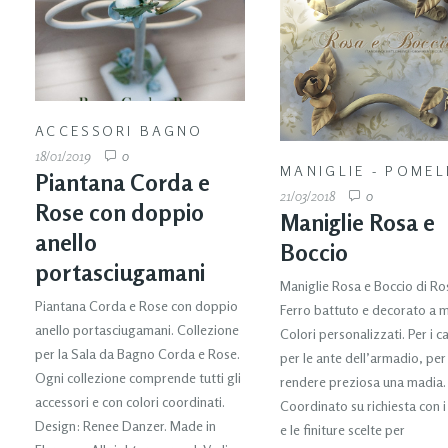
ACCESSORI BAGNO
18/01/2019
0
MANIGLIE - POMEL
Piantana Corda e
21/03/2018
0
Rose con doppio
Maniglie Rosa e
anello
Boccio
portasciugamani
Maniglie Rosa e Boccio di Ro
Piantana Corda e Rose con doppio
Ferro battuto e decorato a 
anello portasciugamani. Collezione
Colori personalizzati. Per i ca
per la Sala da Bagno Corda e Rose.
per le ante dell’armadio, per
Ogni collezione comprende tutti gli
rendere preziosa una madia.
accessori e con colori coordinati.
Coordinato su richiesta con i
Design: Renee Danzer. Made in
e le finiture scelte per