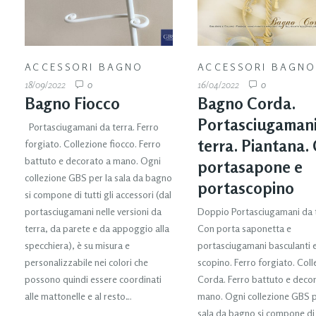
ACCESSORI BAGNO
ACCESSORI BAGN
18/09/2022
0
16/04/2022
0
Bagno Fiocco
Bagno Corda.
Portasciugamani
Portasciugamani da terra. Ferro
terra. Piantana.
forgiato. Collezione fiocco. Ferro
battuto e decorato a mano. Ogni
portasapone e
collezione GBS per la sala da bagno
portascopino
si compone di tutti gli accessori (dal
portasciugamani nelle versioni da
Doppio Portasciugamani da t
terra, da parete e da appoggio alla
Con porta saponetta e
specchiera), è su misura e
portasciugamani basculanti 
personalizzabile nei colori che
scopino. Ferro forgiato. Col
possono quindi essere coordinati
Corda. Ferro battuto e deco
alle mattonelle e al resto…
mano. Ogni collezione GBS p
sala da bagno si compone di 