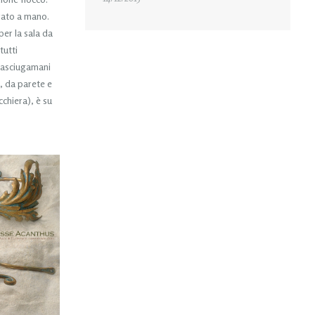
rato a mano.
er la sala da
tutti
rtasciugamani
a, da parete e
chiera), è su