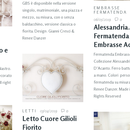
GBS è disponibile nella versione
EMBRASSE
singolo, matrimoniale, una piazza e
FERMATENDA
mezzo, su misura, con o senza
06/05/2019
0
baldacchino, versione classica o
Alessandria.
fiorita. Design: Gianni Cresci &
Fermatenda
Renee Danzer
Embrasse A
o e
Fermatenda Embrasse
Collezione Alessandri
D’Acanto. Ferro batt
Nastro.
a mano. Colori person
ecorato
fermatenda su misura
l right
Renee Danzer. Made in 
Rights Reserved
LETTI
03/04/2019
0
Letto Cuore Gilioli
Fiorito