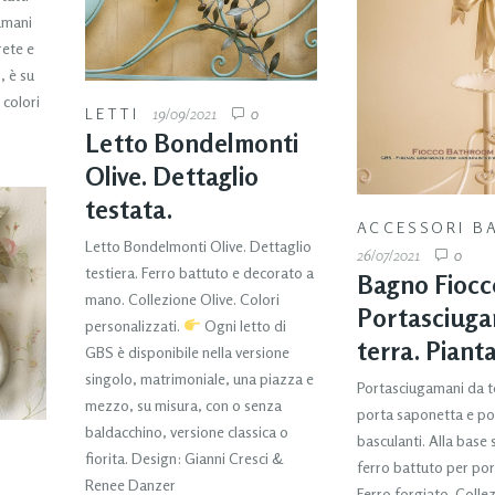
gamani
rete e
, è su
 colori
LETTI
19/09/2021
0
Letto Bondelmonti
Olive. Dettaglio
testata.
ACCESSORI B
Letto Bondelmonti Olive. Dettaglio
26/07/2021
0
testiera. Ferro battuto e decorato a
Bagno Fiocc
mano. Collezione Olive. Colori
Portasciuga
personalizzati.
Ogni letto di
terra. Piant
GBS è disponibile nella versione
singolo, matrimoniale, una piazza e
Portasciugamani da t
mezzo, su misura, con o senza
porta saponetta e p
baldacchino, versione classica o
basculanti. Alla base
fiorita. Design: Gianni Cresci &
ferro battuto per po
Renee Danzer
Ferro forgiato. Collez