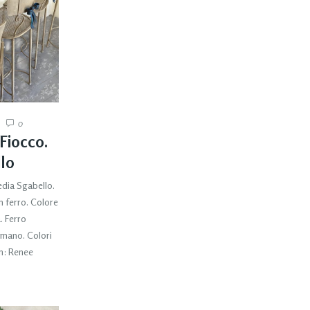
0
Fiocco.
llo
edia Sgabello.
n ferro. Colore
. Ferro
 mano. Colori
gn: Renee