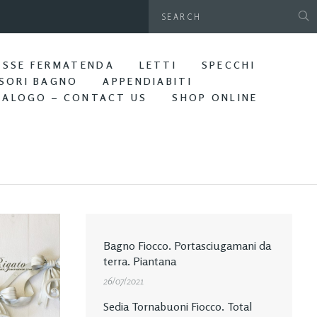
gamani da parete. Bagno Edera
ASSE FERMATENDA
LETTI
SPECCHI
SORI BAGNO
APPENDIABITI
TALOGO – CONTACT US
SHOP ONLINE
Bagno Fiocco. Portasciugamani da
terra. Piantana
26/07/2021
Sedia Tornabuoni Fiocco. Total