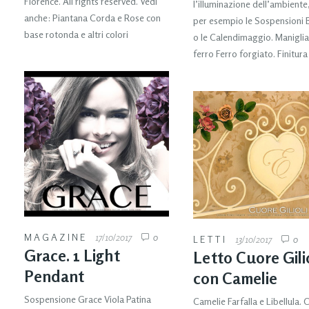
Florence. All rights reserved. Vedi
l’illuminazione dell’ambient
anche: Piantana Corda e Rose con
per esempio le Sospensioni
base rotonda e altri colori
o le Calendimaggio. Maniglia
ferro Ferro forgiato. Finitura
MAGAZINE
17/10/2017
0
LETTI
13/10/2017
0
Grace. 1 Light
Letto Cuore Gilio
Pendant
con Camelie
Sospensione Grace Viola Patina
Camelie Farfalla e Libellula. 