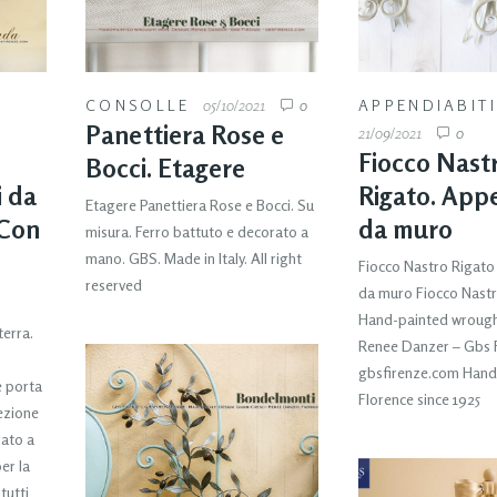
O
CONSOLLE
05/10/2021
0
APPENDIABIT
Panettiera Rose e
21/09/2021
0
Fiocco Nast
Bocci. Etagere
 da
Rigato. Appe
Etagere Panettiera Rose e Bocci. Su
 Con
da muro
misura. Ferro battuto e decorato a
mano. GBS. Made in Italy. All right
Fiocco Nastro Rigato
reserved
da muro Fiocco Nastr
Hand-painted wrought
erra.
Renee Danzer – Gbs 
gbsfirenze.com Hand
e porta
Florence since 1925
lezione
rato a
er la
tutti