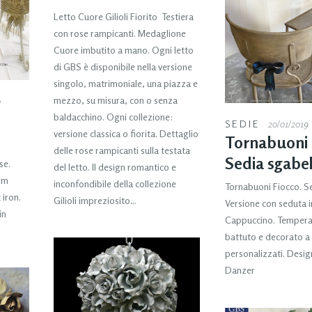
Letto Cuore Gilioli Fiorito Testiera
con rose rampicanti. Medaglione
Cuore imbutito a mano. Ogni letto
di GBS è disponibile nella versione
singolo, matrimoniale, una piazza e
mezzo, su misura, con o senza
0
baldacchino. Ogni collezione:
SEDIE
20/01/2019
versione classica o fiorita. Dettaglio
Tornabuoni 
delle rose rampicanti sulla testata
Sedia sgabe
se.
del letto. Il design romantico e
om
inconfondibile della collezione
Tornabuoni Fiocco. S
iron.
Gilioli impreziosito…
Versione con seduta i
in
Cappuccino. Tempera
battuto e decorato a
personalizzati. Desi
Danzer