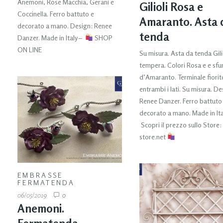
Anemoni, Rose Macchia, Gerani e
Gilioli Rosa e
Coccinella. Ferro battuto e
Amaranto. Asta 
decorato a mano. Design: Renee
tenda
Danzer. Made in Italy –
SHOP
ON LINE
Su misura. Asta da tenda Gilio
tempera. Colori Rosa e e sf
d’Amaranto. Terminale fiorit
entrambi i lati. Su misura. De
Renee Danzer. Ferro battuto
decorato a mano. Made in It
Scopri il prezzo sullo Store:
store.net
EMBRASSE
FERMATENDA
06/05/2019
0
Anemoni.