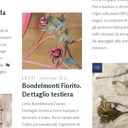
Ferro battuto e deco
da
Ogni collezione GBS p
bagno si compone di 
gli accessori (dal po
li. In
nelle versioni da terr
umature
da appoggio alla spec
o su
misura e…
sign
 e
aly.
 gbs-
LETTI
07/05/2019
0
Bondelmonti Fiorito.
Dettaglio testiera
Letto Bondelmonti Fiorito.
Dettaglio testiera. Ferro battuto e
decorato a mano. Rose rampicanti.
Colori personalizzati. Ogni letto di