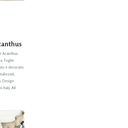
canthus
 Acanthus.
a. Foglie
uto e decorato
alizzati,
. Design
Italy. All