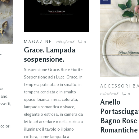
MAGAZINE
26/09/2018
0
Grace. Lampada
LI
sospensione.
Sospensione Grace. Rose Fiorite.
Sospensione ad 1 Luce. Grace, in
tempera patinata o in smalto, in
ACCESSORI B
sa.
tempera cenciata o in smalto
02/02/2018
0
mano.
opaco, bianca, nera, colorata,
Anello
ssetti,
lampada romantica o vivace,
Portasciuga
elegante o estrosa, in camera da
Bagno Rose
letto ad arredare o nella cucina a
 colori
Romantiche
illuminare il tavolo o il piano
cottura, come lampada a