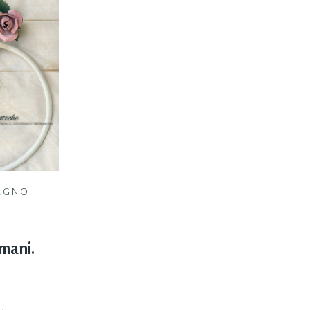
AGNO
mani.