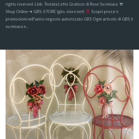
rights reserved. Link: Testata Letto Graticco di Rose Su misura
Shop Online ➜ GBS-STORE (gbs-store.net)
Scopri prezzi e
promozioni nell’unico negozio autorizzato GBS Ogni articolo di GBS è
su misura e…