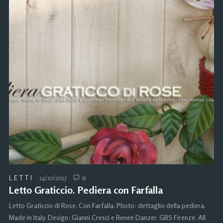
LETTI
14/10/2015
0
Letto Graticcio. Pediera con Farfalla
Letto Graticcio di Rose. Con Farfalla. Photo: dettaglio della pediera.
Made in Italy. Design: Gianni Cresci e Renee Danzer. GBS Firenze. All