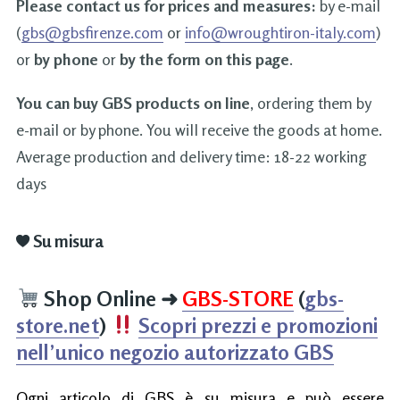
Please contact us for prices and measures:
by e-mail
(
gbs@gbsfirenze.com
or
info@wroughtiron-italy.com
)
or
by phone
or
by the form on this page
.
You can buy GBS products on line
, ordering them by
e-mail or by phone. You will receive the goods at home.
Average production and delivery time: 18-22 working
days
Su misura
Shop Online
➜
GBS-STORE
(
gbs-
store.net
)
Scopri prezzi e promozioni
nell’unico negozio autorizzato GBS
Ogni articolo di GBS è su misura e può essere