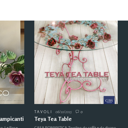
TAVOLI
06/10/2015
0
rampicanti
Teya Tea Table
o. Le Rose
CASA ROMANTICA Tavolino da caffè e da divano,