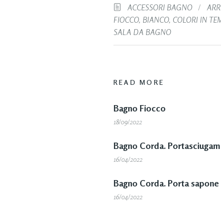
ACCESSORI BAGNO
/
ARR
FIOCCO
,
BIANCO
,
COLORI IN TE
SALA DA BAGNO
READ MORE
Bagno Fiocco
18/09/2022
Bagno Corda. Portasciugama
16/04/2022
Bagno Corda. Porta sapone 
16/04/2022