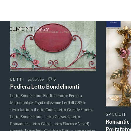
LETTI
24/10/2015
0
Pediera Letto Bondelmonti
Letto Bondelmonti Fiorito. Photo: Pediera
Matrimoniale. Ogni collezione Letti di GBS in
ferro battuto (Letto Cuori, Letto Grande Fiocco,
SPECCHI
Letto Bondelmonti, Letto Corsetti, Letto
Romantic 
Romantico, Letto Gilioli, Letto Fiocco e Nastri)
Portafoto
prevede la versione Classica e Fiorita, con o senza