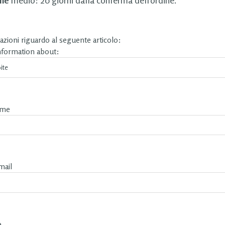
zioni riguardo al seguente articolo:
information about:
ame
mail
e