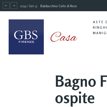
10:54 / Gen 15
Baldacchino Cielo di Rose
ASTE 
RINGH
MANIG
Bagno F
ospite