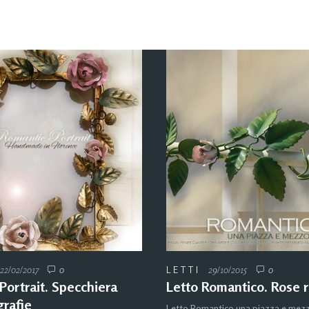
22/02/2017
0
LETTI
29/10/2015
0
Portrait. Specchiera
Letto Romantico. Rose 
grafie
Letto Romantico una piazza e mezz