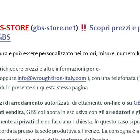
S-STORE
(
gbs-store.net
)
Scopri prezzi e 
 GBS
ura e può essere personalizzato nei colori, misure, numero lu
 richiedere prezzi e altre informazioni
per e-
oppure
info@wroughtiron-italy.com
), con una telefonata (
dulo presente su questa stessa pagina.
zi di arredamento
autorizzati, direttamente
on-line o su
GB
ti vendita
, GBS collabora in esclusiva con gli
arredatori
e g
amente ai
privati
che ne facciano richiesta. In questo caso si p
cordata presso la sede produttiva a Firenze. La consegna è a
ne
medio: 20 giorni dalla conferma dell'ordine.