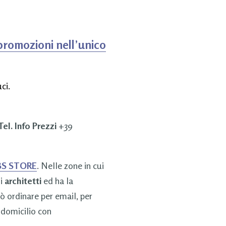
promozioni nell’unico
ci.
Tel. Info Prezzi
+39
S STORE
. Nelle zone in cui
li
architetti
ed ha la
uò ordinare per email, per
 domicilio con