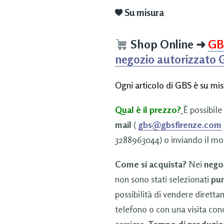
Su misura
Shop Online
➜
GB
negozio autorizzato
Ogni articolo di GBS è su mis
Qual è il prezzo?
È possibile
mail
(
gbs@gbsfirenze.com
3288963044) o inviando il mo
Come si acquista?
Nei
nego
non sono stati selezionati
pun
possibilità di vendere dirett
telefono o con una visita con
corriere.
Tempo di produzio