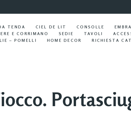
9:57 / Nov 25
Portasciu
DA TENDA
CIEL DE LIT
CONSOLLE
EMBR
IERE E CORRIMANO
SEDIE
TAVOLI
ACCES
LIE – POMELLI
HOME DECOR
RICHIESTA CA
iocco. Portasci