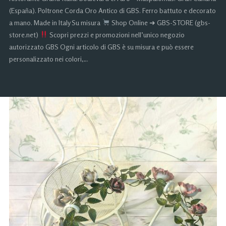
(España). Poltrone Corda Oro Antico di GBS. Ferro battuto e decorato
a mano. Made in Italy Su misura
Shop Online ➜ GBS-STORE (gbs-
store.net)
Scopri prezzi e promozioni nell’unico negozio
autorizzato GBS Ogni articolo di GBS è su misura e può essere
personalizzato nei colori,…