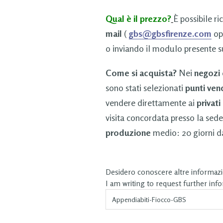
Qual è il prezzo?
È possibile ri
mail
(
gbs@gbsfirenze.com
op
o inviando il modulo presente s
Come si acquista?
Nei
negozi
sono stati selezionati
punti ven
vendere direttamente ai
privati
visita concordata presso la sede
produzione
medio: 20 giorni da
Desidero conoscere altre informazio
I am writing to request further inf