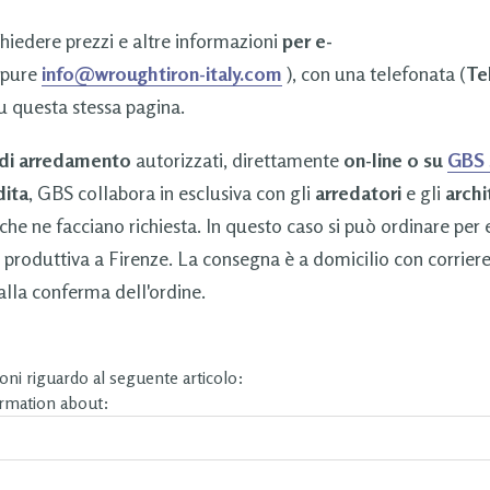
chiedere prezzi e altre informazioni
per e-
pure
info@wroughtiron-italy.com
), con una telefonata (
Tel
u questa stessa pagina.
 di arredamento
autorizzati, direttamente
on-line o su
GBS
dita
, GBS collabora in esclusiva con gli
arredatori
e gli
archi
che ne facciano richiesta. In questo caso si può ordinare per
 produttiva a Firenze. La consegna è a domicilio con corrier
lla conferma dell'ordine.
ni riguardo al seguente articolo:
ormation about: