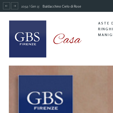
10:54 / Gen 15
Baldacchino Cielo di Rose
ASTE 
RINGH
MANIG