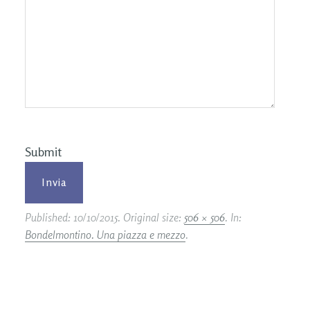
Submit
Published:
10/10/2015
. Original size:
506 × 506
. In:
Bondelmontino. Una piazza e mezzo
.