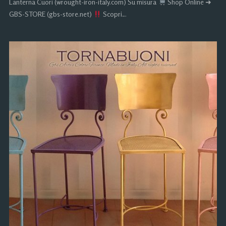
Lanterna Cuori (wrought-iron-italy.com) Su misura
Shop Online ➜
GBS-STORE (gbs-store.net)
Scopri…