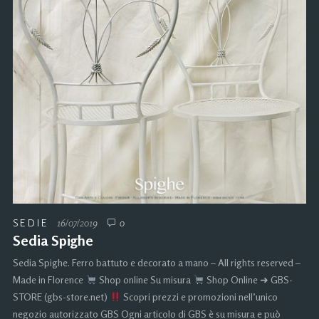
SEDIE
16/07/2019
0
Sedia Spighe
Sedia Spighe. Ferro battuto e decorato a mano – All rights reserved –
Made in Florence
Shop online Su misura
Shop Online ➜ GBS-
STORE (gbs-store.net)
Scopri prezzi e promozioni nell’unico
negozio autorizzato GBS Ogni articolo di GBS è su misura e può