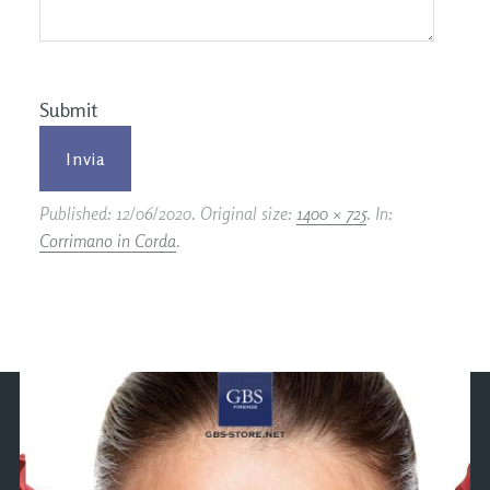
Submit
Published:
12/06/2020
. Original size:
1400 × 725
. In:
Corrimano in Corda
.