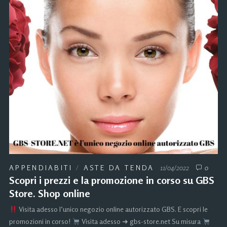
APPENDIABITI
/
ASTE DA TENDA
11/04/2022
0
Scopri i prezzi e la promozione in corso su GBS
Store. Shop online
Visita adesso l’unico negozio online autorizzato GBS. E scopri le
promozioni in corso!
Visita adesso ➜ gbs-store.net Su misura