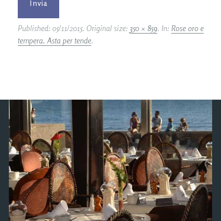
Published:
05/11/2015
. Original size:
350 × 859
. In:
Rose oro e
tempera. Asta per tende
.