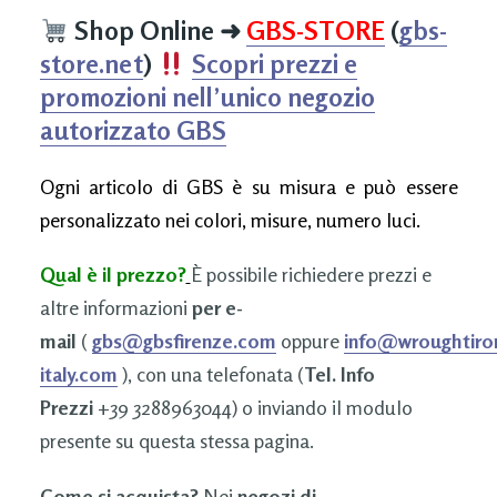
Shop Online
➜
GBS-STORE
(
gbs-
store.net
)
Scopri prezzi e
promozioni nell’unico negozio
autorizzato GBS
Ogni articolo di GBS è su misura e può essere
personalizzato nei colori, misure, numero luci.
Qual è il prezzo?
È possibile richiedere prezzi e
altre informazioni
per e-
mail
(
gbs@gbsfirenze.com
oppure
info@wroughtiro
italy.com
), con una telefonata (
Tel. Info
Prezzi
+39 3288963044) o inviando il modulo
presente su questa stessa pagina.
Come si acquista?
Nei
negozi di