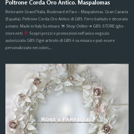
Poltrone Corda Oro Antico. Maspalomas
Ristorante Grand’Italia. Boulevard el Faro – Maspalomas. Gran Canaria
(España). Poltrone Corda Oro Antico di GBS. Ferro battuto e decorato
a mano. Made in Italy Su misura
Shop Online ➜ GBS-STORE (gbs-
store.net)
Scopri prezzi e promozioni nell’unico negozio
autorizzato GBS Ogni articolo di GBS è su misura e può essere
personalizzato nei colori,…