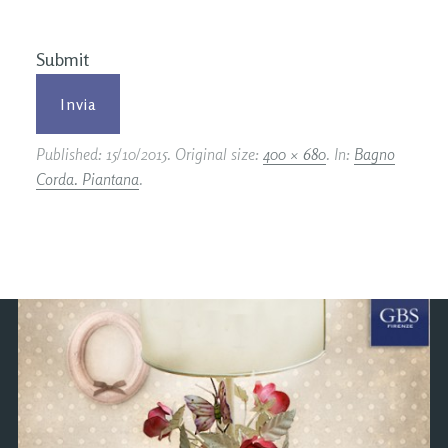
Submit
Published:
15/10/2015
. Original size:
400 × 680
. In:
Bagno
Corda. Piantana
.