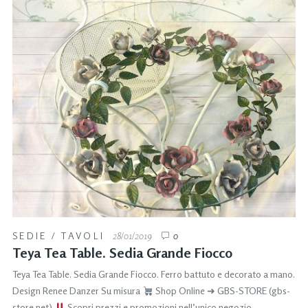
SEDIE
/
TAVOLI
28/01/2019
0
Teya Tea Table. Sedia Grande Fiocco
Teya Tea Table. Sedia Grande Fiocco. Ferro battuto e decorato a mano.
Design Renee Danzer Su misura
Shop Online ➜ GBS-STORE (gbs-
store.net)
Scopri prezzi e promozioni nell’unico negozio