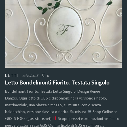
LETTI
14/10/2018
0
Letto Bondelmonti Fiorito. Testata Singolo
Bondelmonti Fiorito. Testata Letto Singolo. Design Renee
Danzer. Ogni letto di GBS è disponibile nella versione singolo,
matrimoniale, una piazza e mezzo, su misura, con o senza
baldacchino, versione classica o fiorita. Su misura
Shop Online ➜
GBS-STORE (gbs-store.net)
Scopri prezzi e promozioni nell’unico
negozio autorizzato GBS Ogni articolo di GBS è su misura…