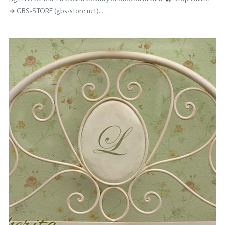
➜ GBS-STORE (gbs-store.net)…