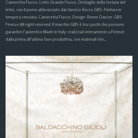
Cameretta Fiocco. Letto Grande Fiocco. Dettaglio della testata del
letto, con il pomo abbracciato dal classico fiocco GBS. Finitura in
tempera cenciata. Cameretta Fiocco. Design: Renee Danzer. GBS
Firenze All right reserved. Il marchio GBS è tra i pochi che possono
garantire l’autentico Made in Italy: realizzati interamente a Firenze
dalla prima all’ultima fase produttiva, con materiali che…