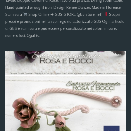
Tavolo Doppio Covone di Rose. Tavolo da pranzo. Dining room table.
Hand-painted wrought iron. Design Renee Danzer. Made in Florence
Su misura
Shop Online ➜ GBS-STORE (gbs-store.net)
Scopri
prezzi e promozioni nell’unico negozio autorizzato GBS Ogni articolo
di GBS è su misura e può essere personalizzato nei colori, misure,
numero luci. Qual è…