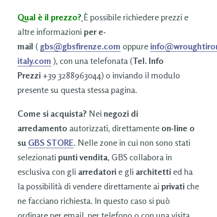
Qual è il prezzo?
È possibile richiedere prezzi e
altre informazioni
per e-
mail
(
gbs@gbsfirenze.com
oppure
info@wroughtiro
italy.com
), con una telefonata (
Tel. Info
Prezzi
+39 3288963044) o inviando il modulo
presente su questa stessa pagina.
Come si acquista?
Nei
negozi di
arredamento
autorizzati, direttamente
on-line o
su
GBS STORE
. Nelle zone in cui non sono stati
selezionati
punti vendita
, GBS collabora in
esclusiva con gli
arredatori
e gli
architetti
ed ha
la possibilità di vendere direttamente ai
privati
che
ne facciano richiesta. In questo caso si può
ordinare per email, per telefono o con una visita