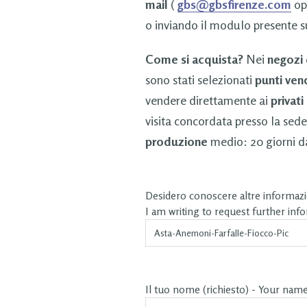
mail
(
gbs@gbsfirenze.com
op
o inviando il modulo presente s
Come si acquista?
Nei
negozi
sono stati selezionati
punti ven
vendere direttamente ai
privati
visita concordata presso la sede
produzione
medio: 20 giorni da
Desidero conoscere altre informazio
I am writing to request further inf
Il tuo nome (richiesto) - Your nam