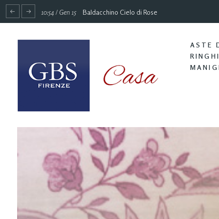
10:54 / Gen 15
Baldacchino Cielo di Rose
ASTE 
RINGH
MANIG