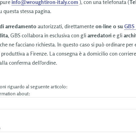
pure
info@wroughtiron-italy.com
), con una telefonata (
Tel
u questa stessa pagina.
 di arredamento
autorizzati, direttamente
on-line o su
GBS
dita
, GBS collabora in esclusiva con gli
arredatori
e gli
archi
che ne facciano richiesta. In questo caso si può ordinare per
 produttiva a Firenze. La consegna è a domicilio con corrier
lla conferma dell'ordine.
ni riguardo al seguente articolo:
ormation about:
e