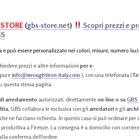
-STORE
(
gbs-store.net
)
Scopri prezzi e p
BS
 e può essere personalizzato nei colori, misure, numero luci
chiedere prezzi e altre informazioni
per e-
pure
info@wroughtiron-italy.com
), con una telefonata (
Tel
u questa stessa pagina.
 di arredamento
autorizzati, direttamente
on-line o su
GBS
dita
, GBS collabora in esclusiva con gli
arredatori
e gli
archi
che ne facciano richiesta. In questo caso si può ordinare per
 produttiva a Firenze. La consegna è a domicilio con corrier
lla conferma dell'ordine.