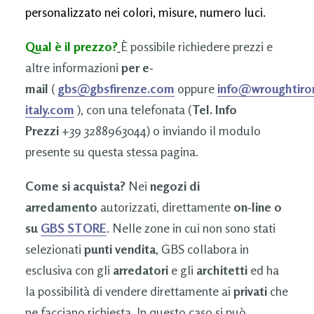
personalizzato nei colori, misure, numero luci.
Qual è il prezzo?
È possibile richiedere prezzi e
altre informazioni
per e-
mail
(
gbs@gbsfirenze.com
oppure
info@wroughtiro
italy.com
), con una telefonata (
Tel. Info
Prezzi
+39 3288963044) o inviando il modulo
presente su questa stessa pagina.
Come si acquista?
Nei
negozi di
arredamento
autorizzati, direttamente
on-line o
su
GBS STORE
. Nelle zone in cui non sono stati
selezionati
punti vendita
, GBS collabora in
esclusiva con gli
arredatori
e gli
architetti
ed ha
la possibilità di vendere direttamente ai
privati
che
ne facciano richiesta. In questo caso si può