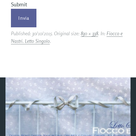
Submit
Published:
30/10/2015
. Original size:
830 × 338
. In:
Fiocco e
Nastri. Letto Singolo
.