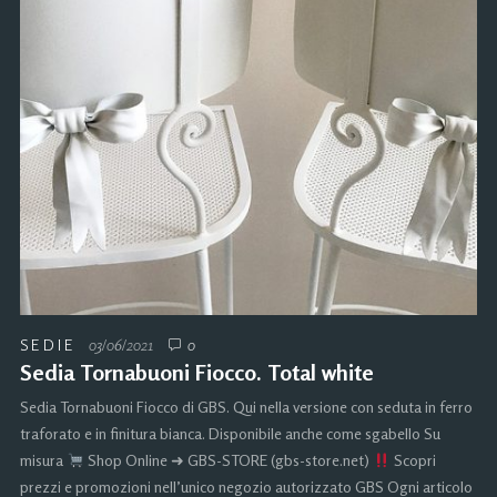
SEDIE
03/06/2021
0
Sedia Tornabuoni Fiocco. Total white
Sedia Tornabuoni Fiocco di GBS. Qui nella versione con seduta in ferro
traforato e in finitura bianca. Disponibile anche come sgabello Su
misura
Shop Online ➜ GBS-STORE (gbs-store.net)
Scopri
prezzi e promozioni nell’unico negozio autorizzato GBS Ogni articolo