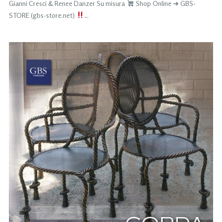
Gianni Cresci & Renee Danzer Su misura
Shop Online ➜ GBS-
STORE (gbs-store.net)
…