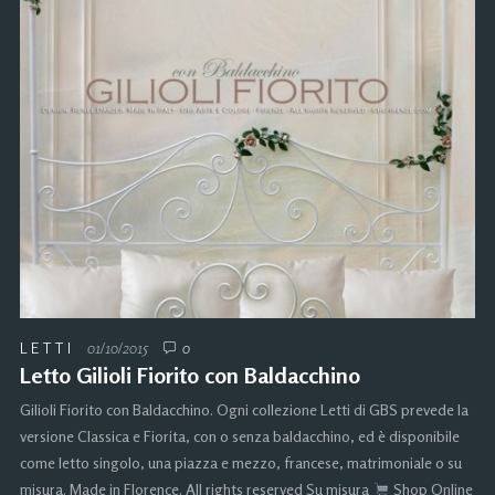
LETTI
01/10/2015
0
Letto Gilioli Fiorito con Baldacchino
Gilioli Fiorito con Baldacchino. Ogni collezione Letti di GBS prevede la
versione Classica e Fiorita, con o senza baldacchino, ed è disponibile
come letto singolo, una piazza e mezzo, francese, matrimoniale o su
misura. Made in Florence. All rights reserved Su misura
Shop Online