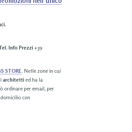
promozioni nell’unico
ci.
Tel. Info Prezzi
+39
S STORE
. Nelle zone in cui
li
architetti
ed ha la
uò ordinare per email, per
 domicilio con