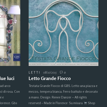
LETTI
08/10/2015
0
ue luci
Letto Grande Fiocco
ad arco
Testata Grande Fiocco di GBS. Letto una piazza e
ci di rosa. Con
mezzo, tempera bianca. Ferro battuto e decorato
i e
a mano. Design: Renee Danzer – All rights
lorence. Gbs
reserved – Made in Florence Su misura
Shop