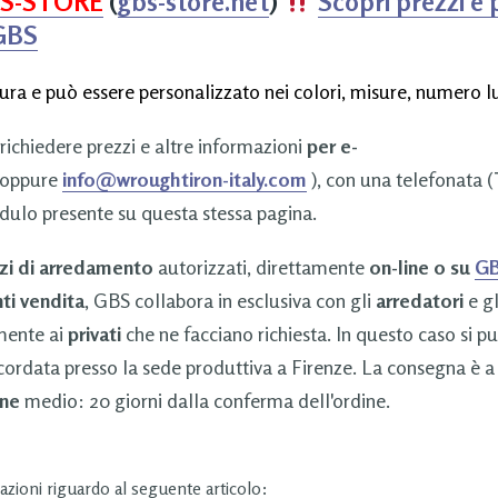
S-STORE
(
gbs-store.net
)
Scopri prezzi e 
 GBS
ura e può essere personalizzato nei colori, misure, numero lu
 richiedere prezzi e altre informazioni
per e-
oppure
info@wroughtiron-italy.com
), con una telefonata (
dulo presente su questa stessa pagina.
zi di arredamento
autorizzati, direttamente
on-line o su
GB
ti vendita
, GBS collabora in esclusiva con gli
arredatori
e g
amente ai
privati
che ne facciano richiesta. In questo caso si p
cordata presso la sede produttiva a Firenze. La consegna è a
ne
medio: 20 giorni dalla conferma dell'ordine.
zioni riguardo al seguente articolo: