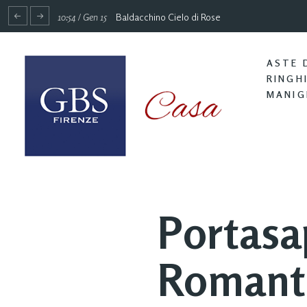
10:54 / Gen 15
Baldacchino Cielo di Rose
ASTE 
RINGH
MANIG
Portasa
Romant