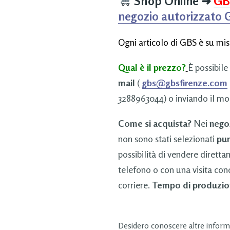
Shop Online
➜
GB
negozio autorizzato
Ogni articolo di GBS è su mis
Qual è il prezzo?
È possibile
mail
(
gbs@gbsfirenze.com
3288963044) o inviando il mo
Come si acquista?
Nei
nego
non sono stati selezionati
pun
possibilità di vendere dirett
telefono o con una visita con
corriere.
Tempo di produzio
Desidero conoscere altre informa