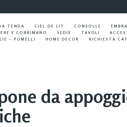
9:57 / Nov 25
Portasciu
DA TENDA
CIEL DE LIT
CONSOLLE
EMBR
IERE E CORRIMANO
SEDIE
TAVOLI
ACCES
LIE – POMELLI
HOME DECOR
RICHIESTA CA
pone da appoggi
iche