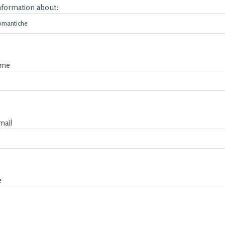
information about:
ame
mail
e