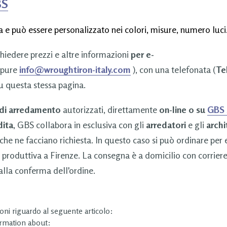
BS
 e può essere personalizzato nei colori, misure, numero luci
chiedere prezzi e altre informazioni
per e-
pure
info@wroughtiron-italy.com
), con una telefonata (
Tel
u questa stessa pagina.
 di arredamento
autorizzati, direttamente
on-line o su
GBS
dita
, GBS collabora in esclusiva con gli
arredatori
e gli
archi
che ne facciano richiesta. In questo caso si può ordinare per
 produttiva a Firenze. La consegna è a domicilio con corrier
lla conferma dell'ordine.
ni riguardo al seguente articolo:
ormation about: