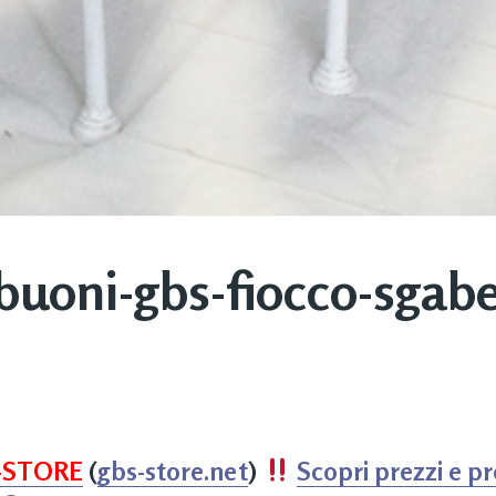
buoni-gbs-fiocco-sgabe
-STORE
(
gbs-store.net
)
Scopri prezzi e p