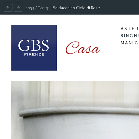
10:54 / Gen 15
Baldacchino Cielo di Rose
ASTE 
RINGH
MANIG