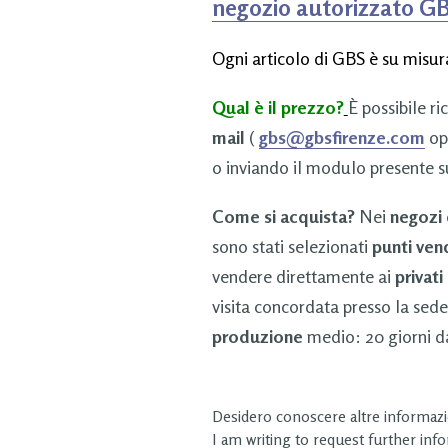
negozio autorizzato G
Ogni articolo di GBS è su misura
Qual è il prezzo?
È possibile ri
mail
(
gbs@gbsfirenze.com
op
o inviando il modulo presente s
Come si acquista?
Nei
negozi
sono stati selezionati
punti ven
vendere direttamente ai
privati
visita concordata presso la sede
produzione
medio: 20 giorni da
Desidero conoscere altre informazio
I am writing to request further inf