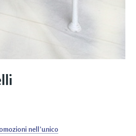
lli
romozioni nell’unico