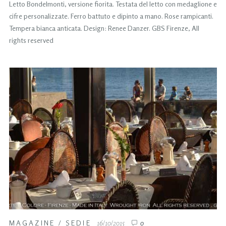
Letto Bondelmonti, versione fiorita. Testata del letto con medaglione e
cifre personalizzate. Ferro battuto e dipinto a mano. Rose rampicanti.
Tempera bianca anticata. Design: Renee Danzer. GBS Firenze, All
rights reserved
MAGAZINE
/
SEDIE
16/10/2015
0