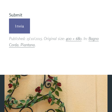
Submit
Published:
15/10/2015
. Original size:
400 × 680
. In:
Bagno
Corda. Piantana
.