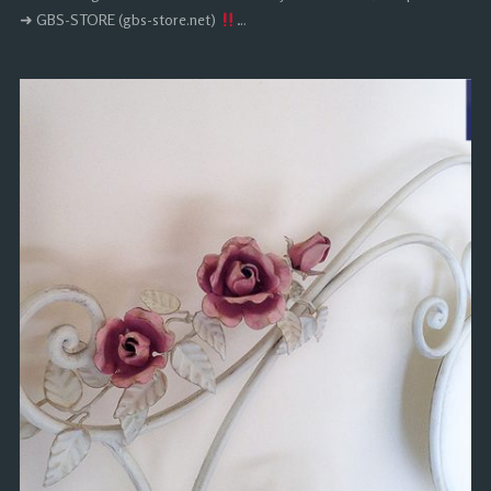
➜ GBS-STORE (gbs-store.net)
…