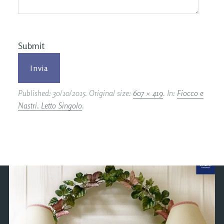
Submit
Published:
30/10/2015
. Original size:
607 × 419
. In:
Fiocco e
Nastri. Letto Singolo
.