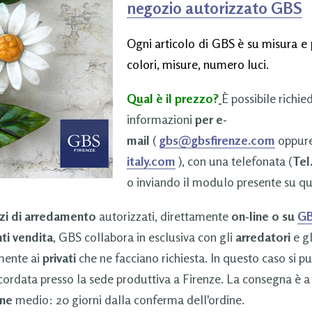
negozio autorizzato GBS
Ogni articolo di GBS è su misura e 
colori, misure, numero luci.
Qual è il prezzo?
È possibile richie
informazioni
per e-
mail
(
gbs@gbsfirenze.com
oppur
italy.com
), con una telefonata (
Tel
o inviando il modulo presente su qu
zi di arredamento
autorizzati, direttamente
on-line o su
GB
ti vendita
, GBS collabora in esclusiva con gli
arredatori
e g
amente ai
privati
che ne facciano richiesta. In questo caso si p
cordata presso la sede produttiva a Firenze. La consegna è a
ne
medio: 20 giorni dalla conferma dell'ordine.