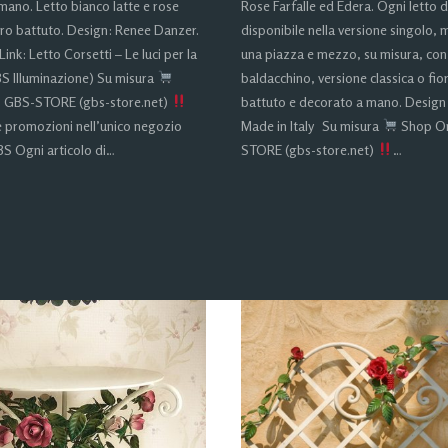
 mano. Letto bianco latte e rose
Rose Farfalle ed Edera. Ogni letto 
rro battuto. Design: Renee Danzer.
disponibile nella versione singolo, 
Link: Letto Corsetti – Le luci per la
una piazza e mezzo, su misura, con
S Illuminazione) Su misura
baldacchino, versione classica o fior
 GBS-STORE (gbs-store.net)
battuto e decorato a mano. Design
e promozioni nell’unico negozio
Made in Italy Su misura
Shop On
S Ogni articolo di…
STORE (gbs-store.net)
…