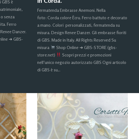
in Corda.
di GBS è
matrimoniale,
Fermatenda Embrasse Anemoni. Nella
 o senza
foto: Corda colore Ècru. Ferro battuto e decorato
ita. Ferro
a mano. Colori personalizzati, fermatenda su
 Renee Danzer.
misura. Design Renee Danzer. Gli embrasse fioriti
line ➜ GBS-
di GBS. Made in Italy. All Rights Reserved Su
misura
Shop Online ➜ GBS-STORE (gbs-
store.net)
Scopri prezzi e promozioni
nell’unico negozio autorizzato GBS Ogni articolo
di GBS è su…