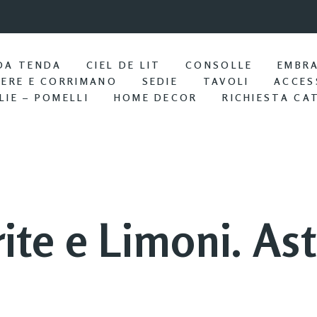
9:57 / Nov 25
Portasciu
DA TENDA
CIEL DE LIT
CONSOLLE
EMBR
IERE E CORRIMANO
SEDIE
TAVOLI
ACCES
LIE – POMELLI
HOME DECOR
RICHIESTA CA
ite e Limoni. As