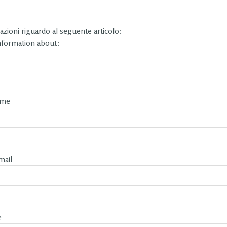
zioni riguardo al seguente articolo:
information about:
ame
mail
e