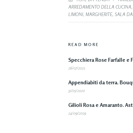
ARREDAMENTO DELLA CUCINA
LIMONI
,
MARGHERITE
,
SALA D
READ MORE
Specchiera Rose Farfalle e 
26/07/2021
Appendiabiti da terra. Bouq
31/05/2020
Gilioli Rosa e Amaranto. As
24/09/2019