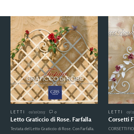
LETTI
01/10/2015
0
LETTI
05/1
Letto Graticcio di Rose. Farfalla
Corsetti F
Testata del Letto Graticcio di Rose. Con Farfalla.
CORSETTI FIOR