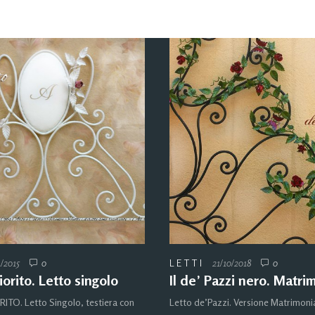
1/2015
0
LETTI
21/10/2018
0
iorito. Letto singolo
Il de’ Pazzi nero. Matri
ITO. Letto Singolo, testiera con
Letto de’Pazzi. Versione Matrimoni