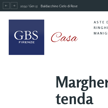
10:54 / Gen 15
Baldacchino Cielo di Rose
ASTE 
RINGH
MANIG
Margher
tenda