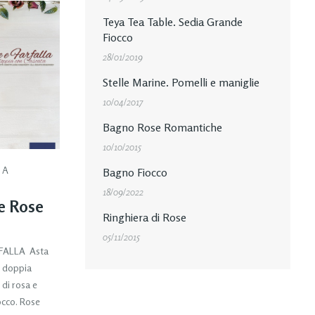
Teya Tea Table. Sedia Grande
Fiocco
28/01/2019
Stelle Marine. Pomelli e maniglie
10/04/2017
Bagno Rose Romantiche
10/10/2015
DA
Bagno Fiocco
18/09/2022
e Rose
Ringhiera di Rose
05/11/2015
FALLA Asta
n doppia
 di rosa e
iocco. Rose