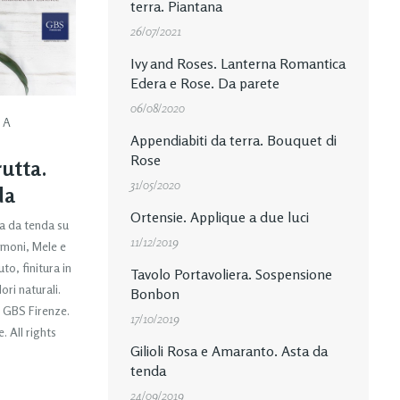
terra. Piantana
26/07/2021
Ivy and Roses. Lanterna Romantica
Edera e Rose. Da parete
06/08/2020
DA
Appendiabiti da terra. Bouquet di
Rose
rutta.
31/05/2020
da
Ortensie. Applique a due luci
ta da tenda su
11/12/2019
Limoni, Mele e
to, finitura in
Tavolo Portavoliera. Sospensione
ri naturali.
Bonbon
i GBS Firenze.
17/10/2019
 All rights
Gilioli Rosa e Amaranto. Asta da
tenda
24/09/2019