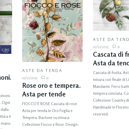
ASTE DA TEN
02/11/2015
0
Cascata di f
Asta da ten
ASTE DA TENDA
Cascata di frutta. As
oni.
05/11/2015
0
misura con finale di 
Rose oro e tempera.
Mandarini. Ferro battu
Asta per tende
tempera cenciata. Colo
Limoni.
Collezione Country d
a. Ogni
FIOCCO E ROSE Cascata di rose.
Handmade in Florence.
 dalla
Asta per tenda in Oro Foglia e
reserved.
uttura è
Tempera. Bastone su misura.
a mano.
Collezione Fiocco e Rose. Design: