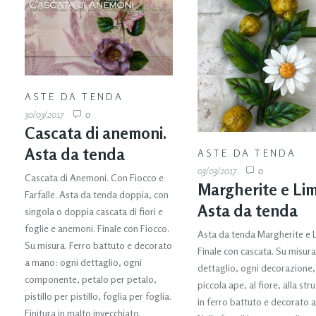
ASTE DA TENDA
30/03/2017
0
Cascata di anemoni.
Asta da tenda
ASTE DA TENDA
03/03/2017
0
Cascata di Anemoni. Con Fiocco e
Margherite e Lim
Farfalle. Asta da tenda doppia, con
Asta da tenda
singola o doppia cascata di fiori e
foglie e anemoni. Finale con Fiocco.
Asta da tenda Margherite e 
Su misura. Ferro battuto e decorato
Finale con cascata. Su misur
a mano: ogni dettaglio, ogni
dettaglio, ogni decorazione,
componente, petalo per petalo,
piccola ape, al fiore, alla str
pistillo per pistillo, foglia per foglia.
in ferro battuto e decorato 
Finitura in malto invecchiato.