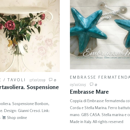
EMBRASSE FERMATEND
E
/
TAVOLI
17/10/2019
0
05/10/2015
0
rtavoliera. Sospensione
Embrasse Mare
Coppia di Embrasse fermatenda col
voliera. Sospensione Bonbon,
Corda e Stella Marina. Ferro battu
ce. Design: Gianni Cresci. Link:
mano. GBS CASA. Stella marina e co
s
Shop online
Made in Italy. All rights reserved