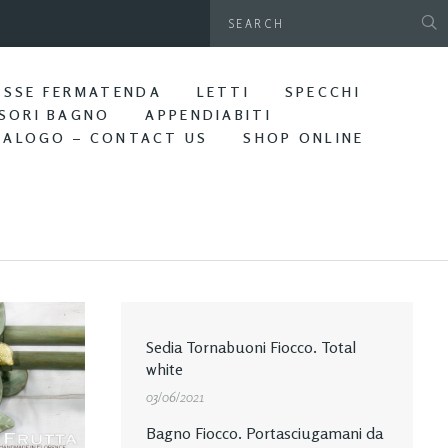
gamani da parete. Bagno Edera
ASSE FERMATENDA
LETTI
SPECCHI
SORI BAGNO
APPENDIABITI
TALOGO – CONTACT US
SHOP ONLINE
Sedia Tornabuoni Fiocco. Total
white
03/06/2021
Bagno Fiocco. Portasciugamani da