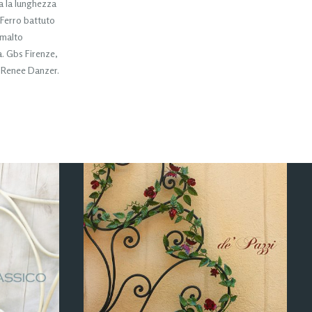
a la lunghezza
 Ferro battuto
Smalto
a. Gbs Firenze,
: Renee Danzer.