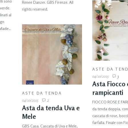
lli sono
Renee Danzer. GBS Firenze. All
 verde.
rights reserved.
inati al
ign
. Made…
ASTE DA TEN
04/10/2015
3
Asta Fiocco 
rampicanti
ASTE DA TENDA
04/10/2015
2
FIOCCO ROSE E FAR
Asta da tenda Uva e
da tenda doppia, co
Mele
cascata di rose, bocci
farfalla. Finale con F
GBS Casa. Cascata di Uva e Mele,