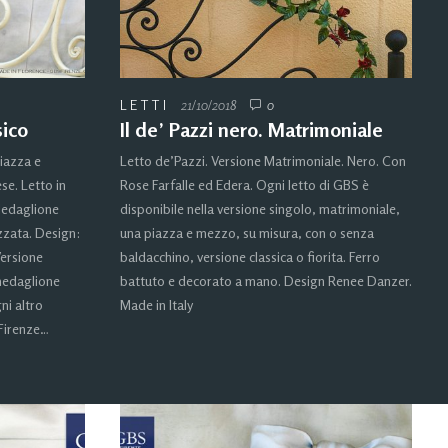
LETTI
21/10/2018
0
sico
Il de’ Pazzi nero. Matrimoniale
piazza e
Letto de’Pazzi. Versione Matrimoniale. Nero. Con
se. Letto in
Rose Farfalle ed Edera. Ogni letto di GBS è
Medaglione
disponibile nella versione singolo, matrimoniale,
zzata. Design:
una piazza e mezzo, su misura, con o senza
Versione
baldacchino, versione classica o fiorita. Ferro
 medaglione
battuto e decorato a mano. Design Renee Danzer.
ni altro
Made in Italy
 Firenze…