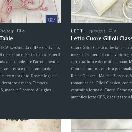
/10/2015
0
LETTI
25/10/2015
0
Table
Letto Cuore Gilioli Clas
A Tavolino da caffè e da divano,
Cuore Gilioli Classico. Testata una 
i rose e bocci. Perfetto anche per il
mezzo. Tempera bianca avorio ingle
anda o a completare l’arredamento
ferro battuto e decorato a mano. 
a cameretta o della camera da
Cuore imbutito, con cifra personali
a in ferro forgiato. Rose e foglie in
Renee Danzer – Made in Florence. 
 e decorato a mano. Tempera
romantica del Gilioli Classico, con
S, made in Florence. All rights…
centrale a forma di Cuore. Come og
autentico letto GBS, è realizzato a