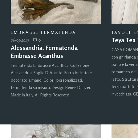
EMBRASSE FERMATENDA
TAVOLI
06
Teya Tea 
06/05/2019
0
Alessandria. Fermatenda
CASA ROMANTIC
Embrasse Acanthus
con ghirlanda d
patio e la ver
Fermatenda Embrasse Acanthus. Collezione
romantico dell
Alessandria. Foglie D’Acanto. Ferro battuto e
letto. Struttur
decorato a mano. Colori personalizzati,
ferro battuto
fermatenda su misura. Design Renee Danzer.
invecchiata. GB
Made in Italy. All Rights Reserved