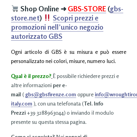
Shop Online
➜
GBS-STORE
(
gbs-
store.net
)
Scopri prezzi e
promozioni nell’unico negozio
autorizzato GBS
Ogni articolo di GBS è su misura e può essere
personalizzato nei colori, misure, numero luci.
Qual è il prezzo?
È possibile richiedere prezzi e
altre informazioni
per e-
mail
(
gbs@gbsfirenze.com
oppure
info@wroughtiro
italy.com
), con una telefonata (
Tel. Info
Prezzi
+39 3288963044) o inviando il modulo
presente su questa stessa pagina.
Come si acquista?
Nei
negozi di