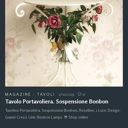
MAGAZINE
/
TAVOLI
17/10/2019
0
Tavolo Portavoliera. Sospensione Bonbon
Tavolino Portavoliera. Sospensione Bonbon, Roselline, 1 Luce. Design:
Gianni Cresci. Link: Bonbon Lamps
Shop online