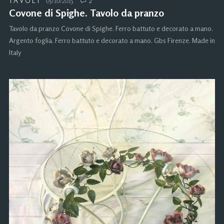
TAVOLI
05/10/2015
2
Covone di Spighe. Tavolo da pranzo
Tavolo da pranzo Covone di Spighe. Ferro battuto e decorato a mano.
Argento foglia. Ferro battuto e decorato a mano. Gbs Firenze. Made in
Italy