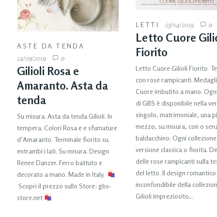
LETTI
03/04/2019
0
Letto Cuore Gilio
ASTE DA TENDA
Fiorito
24/09/2019
0
Letto Cuore Gilioli Fiorito Te
Gilioli Rosa e
con rose rampicanti. Medagl
Amaranto. Asta da
Cuore imbutito a mano. Ogni
tenda
di GBS è disponibile nella ve
singolo, matrimoniale, una p
Su misura. Asta da tenda Gilioli. In
mezzo, su misura, con o sen
tempera. Colori Rosa e e sfumature
baldacchino. Ogni collezione
d’Amaranto. Terminale fiorito su
versione classica o fiorita. D
entrambi i lati. Su misura. Design
delle rose rampicanti sulla te
Renee Danzer. Ferro battuto e
del letto. Il design romantico
decorato a mano. Made in Italy.
inconfondibile della collezio
Scopri il prezzo sullo Store: gbs-
Gilioli impreziosito…
store.net