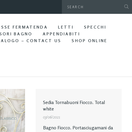
gamani da parete. Bagno Edera
ASSE FERMATENDA
LETTI
SPECCHI
SORI BAGNO
APPENDIABITI
TALOGO – CONTACT US
SHOP ONLINE
Sedia Tornabuoni Fiocco. Total
white
03/06/2021
Bagno Fiocco. Portasciugamani da