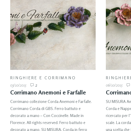
RINGHIERE E CORRIMANO
RINGHIER
03/10/2015
2
06/10/2015
Corrimano Anemoni e Farfalle
Corrimano
Corrimano collezione Corda Anemoni e Farfalle.
SU MISURA Ane
Corrimano Corda di GBS. Ferro battuto e
Corda e Nappe
decorato a mano – Con Coccinelle. Made in
ricercato per 
Florence. All rights reserved. Ferro battuto e
scale. La cord
decorato a mano. SU MISURA. Corda in ferro
una scelta che