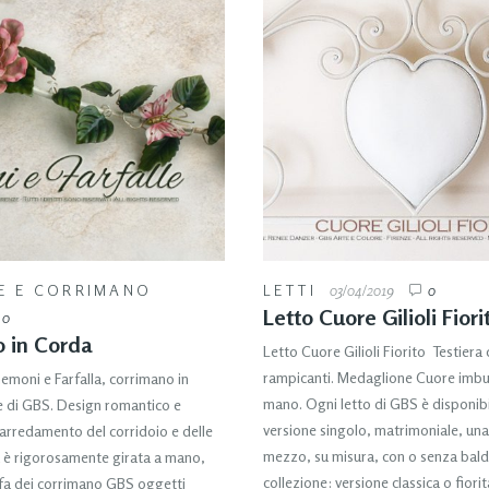
E E CORRIMANO
LETTI
03/04/2019
0
Letto Cuore Gilioli Fiori
0
 in Corda
Letto Cuore Gilioli Fiorito Testiera
rampicanti. Medaglione Cuore imbu
moni e Farfalla, corrimano in
mano. Ogni letto di GBS è disponibi
 di GBS. Design romantico e
versione singolo, matrimoniale, una
l’arredamento del corridoio e delle
mezzo, su misura, con o senza bald
a è rigorosamente girata a mano,
collezione: versione classica o fiori
 fa dei corrimano GBS oggetti