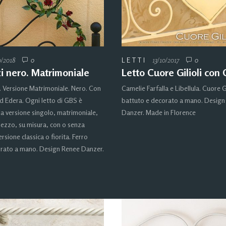
0/2018
0
LETTI
13/10/2017
0
zi nero. Matrimoniale
Letto Cuore Gilioli con
. Versione Matrimoniale. Nero. Con
Camelie Farfalla e Libellula. Cuore Gi
ed Edera. Ogni letto di GBS è
battuto e decorato a mano. Design
la versione singolo, matrimoniale,
Danzer. Made in Florence
ezzo, su misura, con o senza
rsione classica o fiorita. Ferro
orato a mano. Design Renee Danzer.