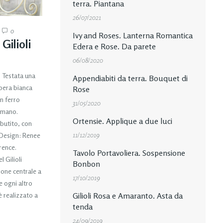
terra. Piantana
26/07/2021
0
Ivy and Roses. Lanterna Romantica
Gilioli
Edera e Rose. Da parete
06/08/2020
. Testata una
Appendiabiti da terra. Bouquet di
pera bianca
Rose
in ferro
31/05/2020
 mano.
Ortensie. Applique a due luci
butito, con
11/12/2019
 Design: Renee
rence.
Tavolo Portavoliera. Sospensione
 Gilioli
Bonbon
one centrale a
17/10/2019
 ogni altro
è realizzato a
Gilioli Rosa e Amaranto. Asta da
tenda
24/09/2019