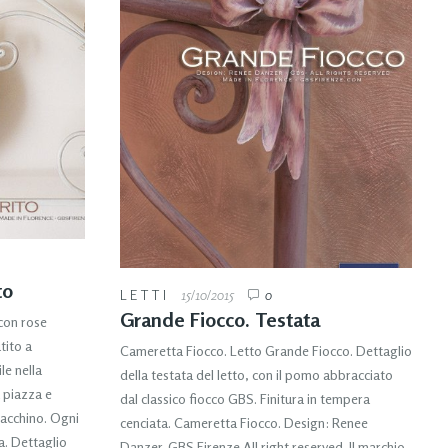
to
LETTI
15/10/2015
0
Grande Fiocco. Testata
 con rose
tito a
Cameretta Fiocco. Letto Grande Fiocco. Dettaglio
le nella
della testata del letto, con il pomo abbracciato
 piazza e
dal classico fiocco GBS. Finitura in tempera
acchino. Ogni
cenciata. Cameretta Fiocco. Design: Renee
ta. Dettaglio
Danzer. GBS Firenze All right reserved. Il marchio