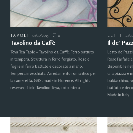
TAVOLI
01/10/2015
0
LETTI
21/1
Tavolino da Caffè
Il de’ Paz
Teya Tea Table – Tavolino da Caffè. Ferro battuto
Letto de’Pazzi
in tempera. Struttura in ferro forgiato. Rose e
Rose Farfalle 
foglie in ferro battuto e decorato a mano.
disponibile nel
Tempera invecchiata. Arredamento romantico per
una piazza e m
la cameretta. GBS, made in Florence. All rights
baldacchino, ve
reserved. Link: Tavolino Teya, foto intera
battuto e dec
Made in Italy