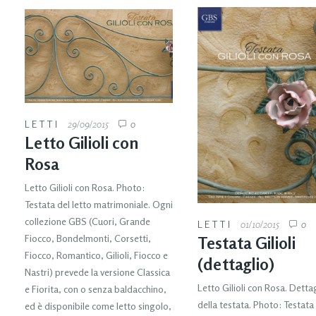
LETTI
29/09/2015
0
Letto Gilioli con
Rosa
Letto Gilioli con Rosa. Photo:
Testata del letto matrimoniale. Ogni
collezione GBS (Cuori, Grande
LETTI
01/10/2015
0
Fiocco, Bondelmonti, Corsetti,
Testata Gilioli
Fiocco, Romantico, Gilioli, Fiocco e
(dettaglio)
Nastri) prevede la versione Classica
Letto Gilioli con Rosa. Detta
e Fiorita, con o senza baldacchino,
della testata. Photo: Testata
ed è disponibile come letto singolo,