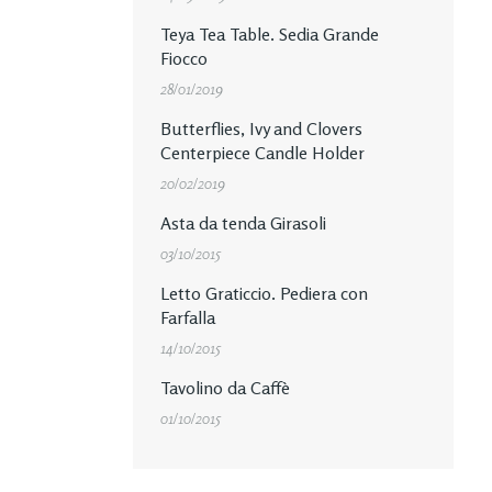
Teya Tea Table. Sedia Grande
Fiocco
28/01/2019
Butterflies, Ivy and Clovers
Centerpiece Candle Holder
20/02/2019
Asta da tenda Girasoli
03/10/2015
Letto Graticcio. Pediera con
Farfalla
14/10/2015
Tavolino da Caffè
01/10/2015