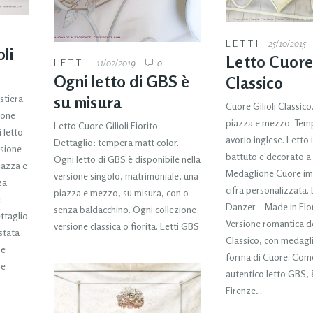
LETTI
25/10/2015
li
Letto Cuore 
LETTI
11/02/2019
0
Ogni letto di GBS è
Classico
stiera
su misura
Cuore Gilioli Classico
ione
piazza e mezzo. Tem
Letto Cuore Gilioli Fiorito.
 letto
avorio inglese. Letto 
Dettaglio: tempera matt color.
rsione
battuto e decorato a
Ogni letto di GBS è disponibile nella
iazza e
Medaglione Cuore im
versione singolo, matrimoniale, una
za
cifra personalizzata.
piazza e mezzo, su misura, con o
:
Danzer – Made in Flo
senza baldacchino. Ogni collezione:
ettaglio
Versione romantica del
versione classica o fiorita. Letti GBS
stata
Classico, con medagli
 e
forma di Cuore. Come
ne
autentico letto GBS, 
Firenze…