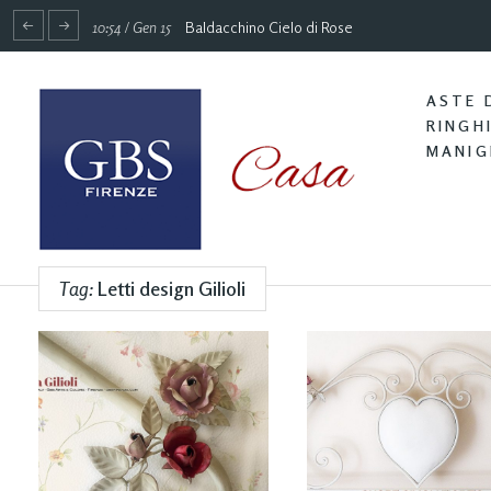
10:54 / Gen 15
Baldacchino Cielo di Rose
ASTE 
RINGH
MANIG
Tag:
Letti design Gilioli