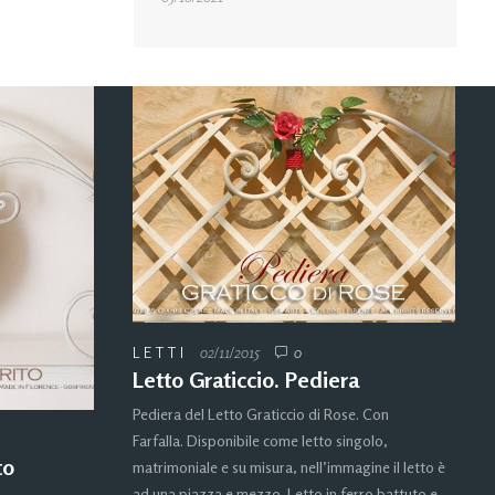
LETTI
02/11/2015
0
Letto Graticcio. Pediera
Pediera del Letto Graticcio di Rose. Con
Farfalla. Disponibile come letto singolo,
to
matrimoniale e su misura, nell’immagine il letto è
ad una piazza e mezzo. Letto in ferro battuto e