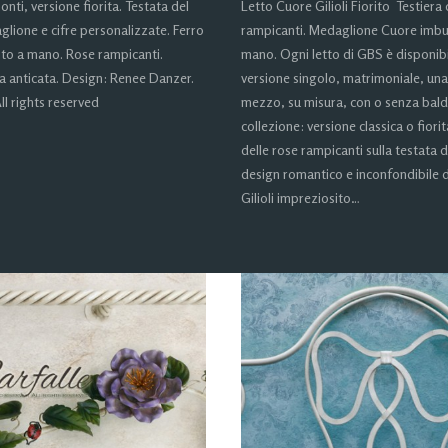
ti, versione fiorita. Testata del
Letto Cuore Gilioli Fiorito Testiera
glione e cifre personalizzate. Ferro
rampicanti. Medaglione Cuore imbu
nto a mano. Rose rampicanti.
mano. Ogni letto di GBS è disponibi
 anticata. Design: Renee Danzer.
versione singolo, matrimoniale, una
ll rights reserved
mezzo, su misura, con o senza bald
collezione: versione classica o fiori
delle rose rampicanti sulla testata del
design romantico e inconfondibile d
Gilioli impreziosito…