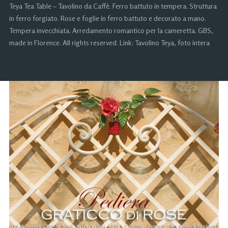
Teya Tea Table – Tavolino da Caffè. Ferro battuto in tempera. Struttura
in ferro forgiato. Rose e foglie in ferro battuto e decorato a mano.
Tempera invecchiata. Arredamento romantico per la cameretta. GBS,
made in Florence. All rights reserved. Link: Tavolino Teya, foto intera