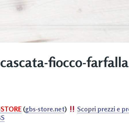
cascata-fiocco-farfalla
-STORE
(
gbs-store.net
)
Scopri prezzi e p
BS