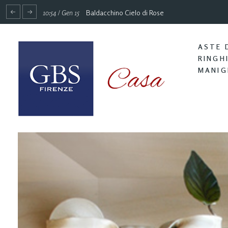
10:54 / Gen 15
Baldacchino Cielo di Rose
ASTE 
RINGH
MANIG