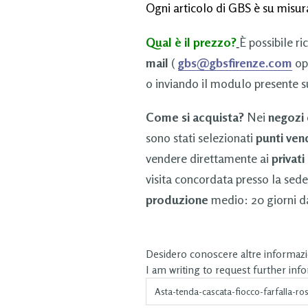
Ogni articolo di GBS è su misura
Qual è il prezzo?
È possibile ri
mail
(
gbs@gbsfirenze.com
op
o inviando il modulo presente s
Come si acquista?
Nei
negozi
sono stati selezionati
punti ven
vendere direttamente ai
privati
visita concordata presso la sede
produzione
medio: 20 giorni da
Desidero conoscere altre informazio
I am writing to request further inf